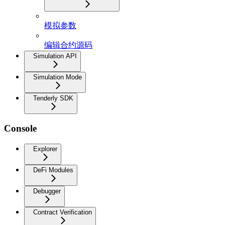
模拟参数
编辑合约源码
Simulation API
Simulation Mode
Tenderly SDK
Console
Explorer
DeFi Modules
Debugger
Contract Verification