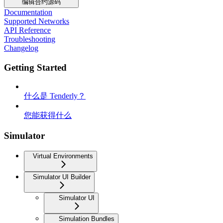
编辑合约源码
Documentation
Supported Networks
API Reference
Troubleshooting
Changelog
Getting Started
什么是 Tenderly？
您能获得什么
Simulator
Virtual Environments
Simulator UI Builder
Simulator UI
Simulation Bundles