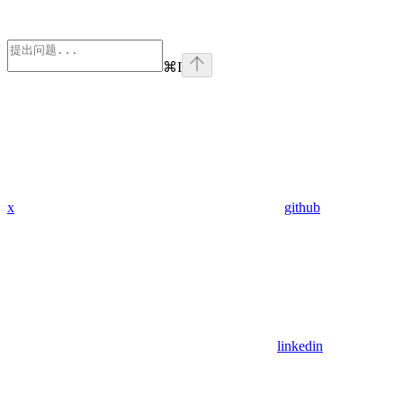
⌘
I
x
github
linkedin