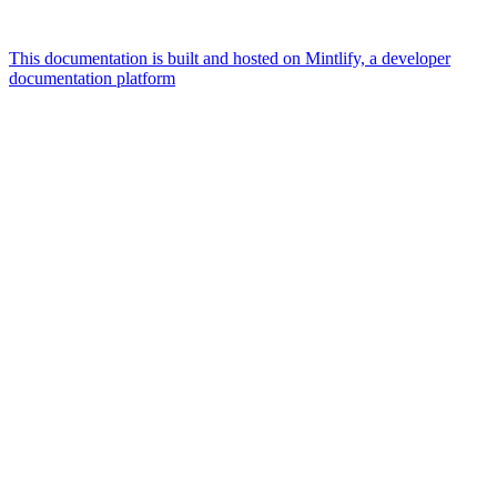
This documentation is built and hosted on Mintlify, a developer
documentation platform
Assistant
Responses
are
generated
using
AI
and
may
contain
mistakes.