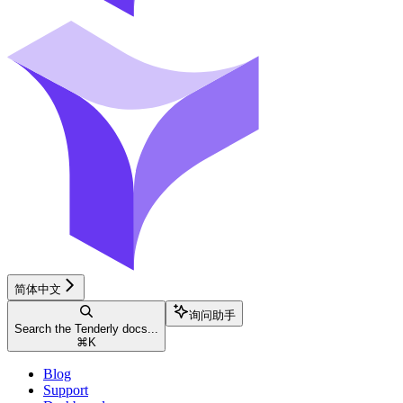
简体中文
询问助手
Search the Tenderly docs...
⌘
K
Blog
Support