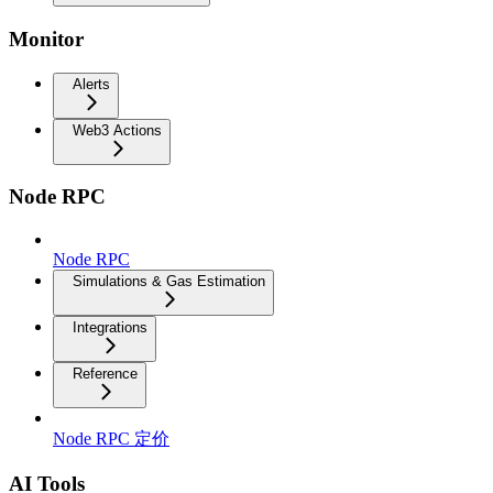
Monitor
Alerts
Web3 Actions
Node RPC
Node RPC
Simulations & Gas Estimation
Integrations
Reference
Node RPC 定价
AI Tools