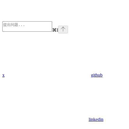
⌘
I
x
github
linkedin