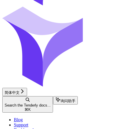
简体中文
询问助手
Search the Tenderly docs...
⌘
K
Blog
Support