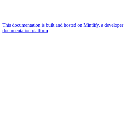
This documentation is built and hosted on Mintlify, a developer
documentation platform
Assistant
Responses
are
generated
using
AI
and
may
contain
mistakes.