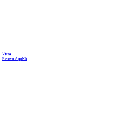
Viem
Reown AppKit