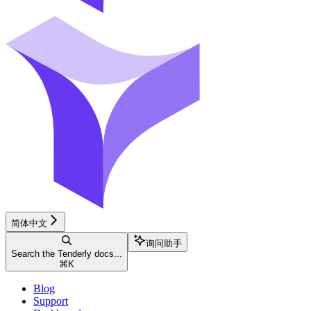
简体中文
询问助手
Search the Tenderly docs...
⌘
K
Blog
Support