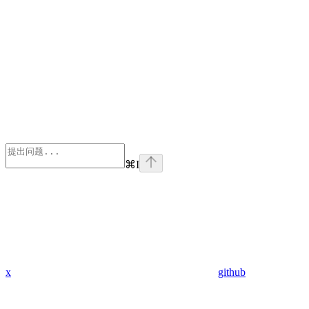
⌘
I
x
github