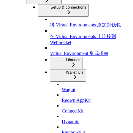
Setup & connections
将 Virtual Environments 添加到钱包
在 Virtual Environments 上连接到
WebSocket
Virtual Environment 集成指南
Libraries
Wallet UIs
Wagmi
Reown AppKit
ConnectKit
Dynamic
RainbowKit