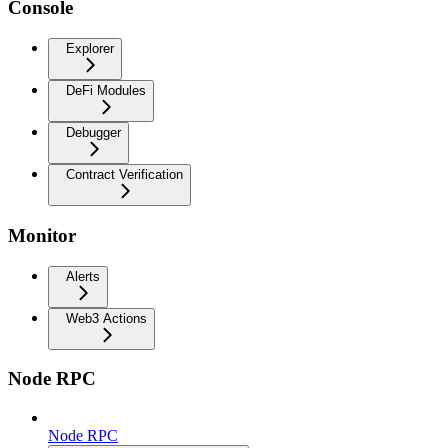
Console
Explorer
DeFi Modules
Debugger
Contract Verification
Monitor
Alerts
Web3 Actions
Node RPC
Node RPC