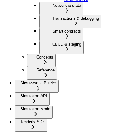
Network & state
Transactions & debugging
Smart contracts
CI/CD & staging
Concepts
Reference
Simulator UI Builder
Simulation API
Simulation Mode
Tenderly SDK