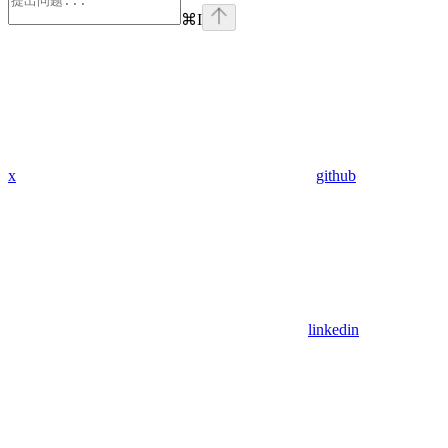
⌘
I
x
github
linkedin