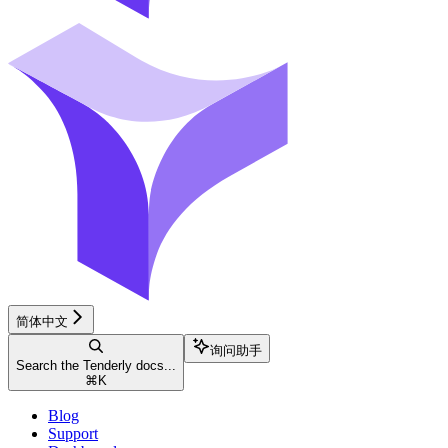
简体中文
询问助手
Search the Tenderly docs...
⌘
K
Blog
Support