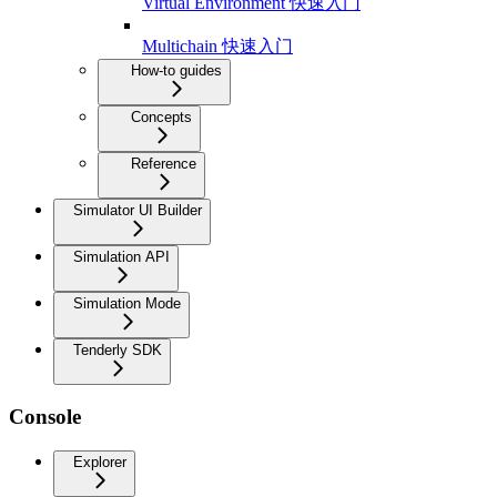
Virtual Environment 快速入门
Multichain 快速入门
How-to guides
Concepts
Reference
Simulator UI Builder
Simulation API
Simulation Mode
Tenderly SDK
Console
Explorer