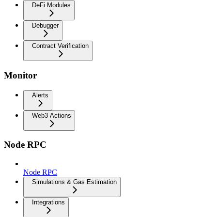
DeFi Modules
Debugger
Contract Verification
Monitor
Alerts
Web3 Actions
Node RPC
Node RPC
Simulations & Gas Estimation
Integrations