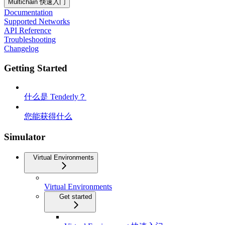
Multichain 快速入门
Documentation
Supported Networks
API Reference
Troubleshooting
Changelog
Getting Started
什么是 Tenderly？
您能获得什么
Simulator
Virtual Environments
Virtual Environments
Get started