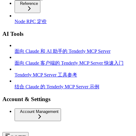
Reference
Node RPC 定价
AI Tools
面向 Claude 和 AI 助手的 Tenderly MCP Server
面向 Claude 客户端的 Tenderly MCP Server 快速入门
Tenderly MCP Server 工具参考
结合 Claude 的 Tenderly MCP Server 示例
Account & Settings
Account Management