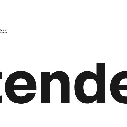
ther.