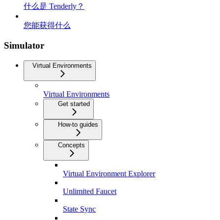
什么是 Tenderly？
您能获得什么
Simulator
Virtual Environments
Virtual Environments
Get started
How-to guides
Concepts
Virtual Environment Explorer
Unlimited Faucet
State Sync