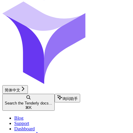
简体中文
询问助手
Search the Tenderly docs...
⌘
K
Blog
Support
Dashboard