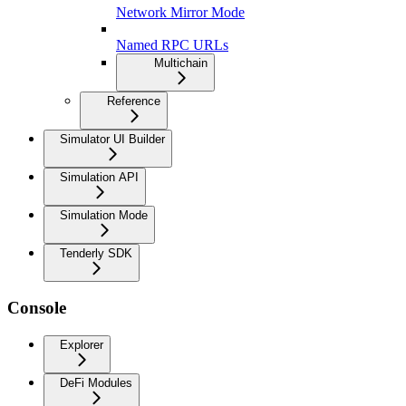
Network Mirror Mode
Named RPC URLs
Multichain
Reference
Simulator UI Builder
Simulation API
Simulation Mode
Tenderly SDK
Console
Explorer
DeFi Modules