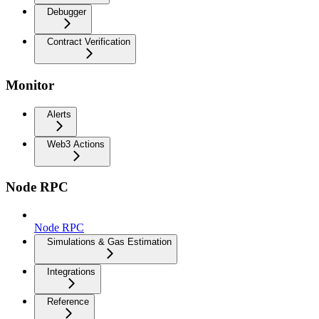
Debugger
Contract Verification
Monitor
Alerts
Web3 Actions
Node RPC
Node RPC
Simulations & Gas Estimation
Integrations
Reference