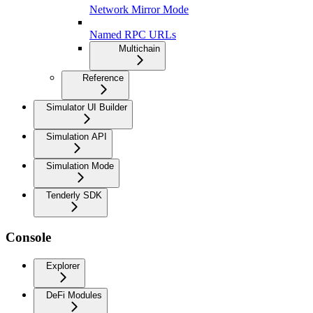
Network Mirror Mode
Named RPC URLs
Multichain
Reference
Simulator UI Builder
Simulation API
Simulation Mode
Tenderly SDK
Console
Explorer
DeFi Modules