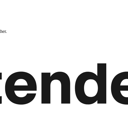
ther.