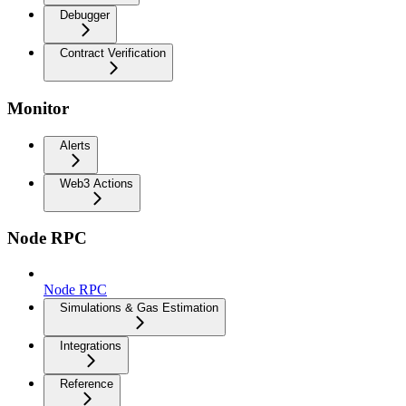
Debugger
Contract Verification
Monitor
Alerts
Web3 Actions
Node RPC
Node RPC
Simulations & Gas Estimation
Integrations
Reference