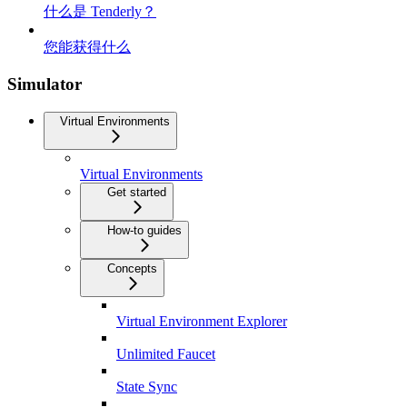
什么是 Tenderly？
您能获得什么
Simulator
Virtual Environments
Virtual Environments
Get started
How-to guides
Concepts
Virtual Environment Explorer
Unlimited Faucet
State Sync