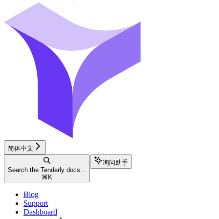
简体中文
询问助手
Search the Tenderly docs...
⌘
K
Blog
Support
Dashboard