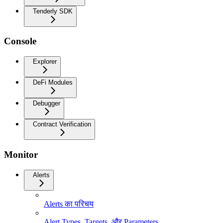
Tenderly SDK
Console
Explorer
DeFi Modules
Debugger
Contract Verification
Monitor
Alerts
Alerts का परिचय
Alert Types, Targets, और Parameters