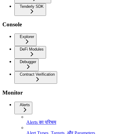
Tenderly SDK
Console
Explorer
DeFi Modules
Debugger
Contract Verification
Monitor
Alerts
Alerts का परिचय
Alert Types, Targets, और Parameters