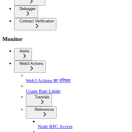
Debugger
Contract Verification
Monitor
Alerts
Web3 Actions
Web3 Actions का परिचय
Usage Rate Limits
Tutorials
References
Node RPC Access