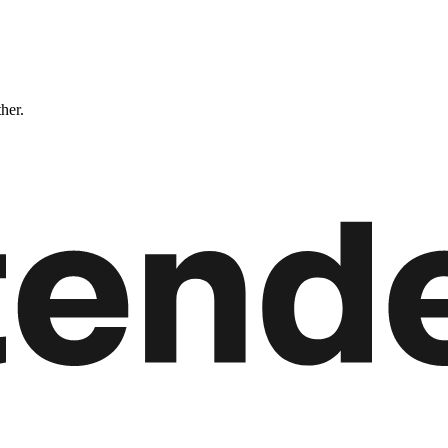
ther.