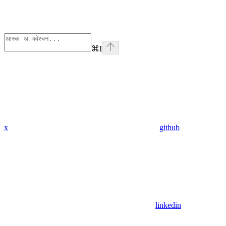
⌘
I
x
github
linkedin