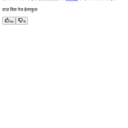
वाज़ दिस पेज हेल्पफुल
यस
नो