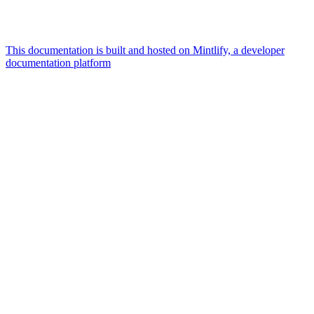
This documentation is built and hosted on Mintlify, a developer
documentation platform
Assistant
Responses
are
generated
using
AI
and
may
contain
mistakes.