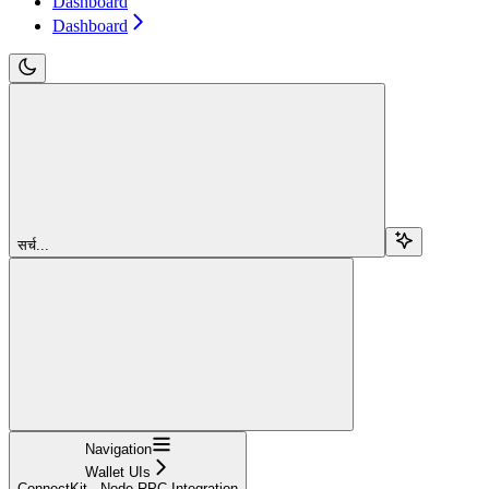
Dashboard
Dashboard
सर्च...
Navigation
Wallet UIs
ConnectKit - Node RPC Integration