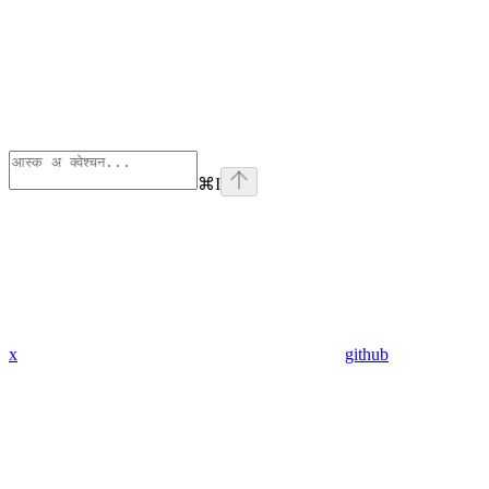
⌘
I
x
github