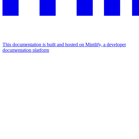
This documentation is built and hosted on Mintlify, a developer
documentation platform
Assistant
Responses
are
generated
using
AI
and
may
contain
mistakes.