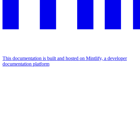
This documentation is built and hosted on Mintlify, a developer
documentation platform
Assistant
Responses
are
generated
using
AI
and
may
contain