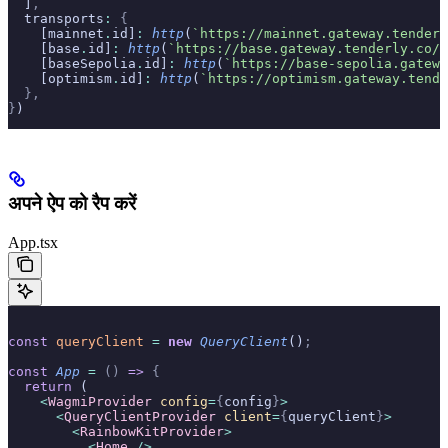
  ]
,
  transports
:
 {
    [mainnet
.
id]
:
 http
(
`https://mainnet.gateway.tenderl
    [base
.
id]
:
 http
(
`https://base.gateway.tenderly.co/
$
    [baseSepolia
.
id]
:
 http
(
`https://base-sepolia.gatewa
    [optimism
.
id]
:
 http
(
`https://optimism.gateway.tende
  },
}
)
अपने ऐप को रैप करें
App.tsx
const
 queryClient
 =
 new
 QueryClient
()
;
const
 App
 =
 ()
 =>
 {
  return
 (
    <
WagmiProvider
 config
=
{
config
}
>
      <
QueryClientProvider
 client
=
{
queryClient
}
>
        <
RainbowKitProvider
>
          <
Home
 />