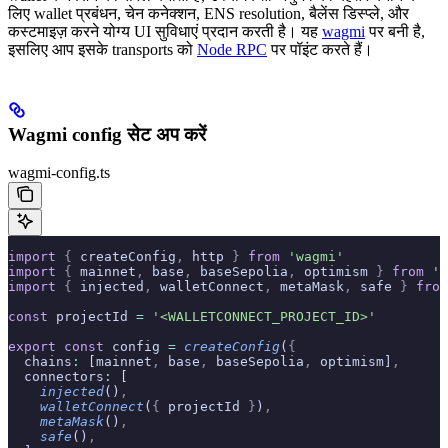
लिए wallet प्रबंधन, चेन कनेक्शन, ENS resolution, बैलेंस डिस्प्ले, और
कस्टमाइज़ करने योग्य UI सुविधाएं प्रदान करती है। यह
wagmi
पर बनी है,
इसलिए आप इसके transports को
Node RPC
पर पॉइंट करते हैं।
Wagmi config सेट अप करें
wagmi-config.ts
import
 {
 createConfig
,
 http 
}
 from
 'wagmi'
import
 {
 mainnet
,
 base
,
 baseSepolia
,
 optimism 
}
 from
 'w
import
 {
 injected
,
 walletConnect
,
 metaMask
,
 safe 
}
 from
const
 projectId 
=
 '<WALLETCONNECT_PROJECT_ID>'
export
 const
 config 
=
 createConfig
(
{
  chains
:
 [mainnet
,
 base
,
 baseSepolia
,
 optimism]
,
  connectors
:
 [
    injected
()
,
    walletConnect
(
{
 projectId 
}
)
,
    metaMask
()
,
    safe
()
,