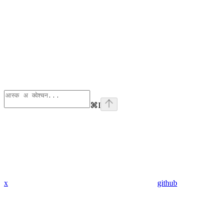
⌘
I
x
github