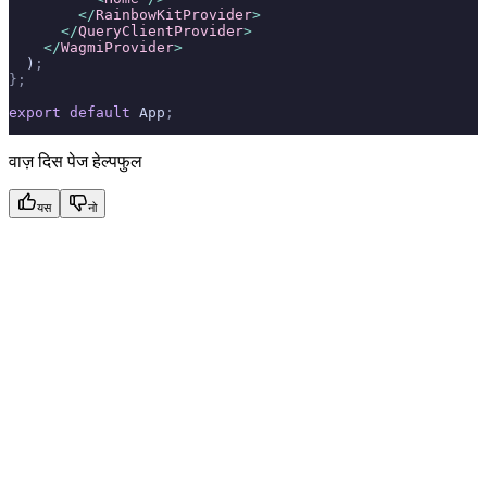
        </
RainbowKitProvider
>
      </
QueryClientProvider
>
    </
WagmiProvider
>
  )
;
};
export
 default
 App
;
वाज़ दिस पेज हेल्पफुल
यस
नो