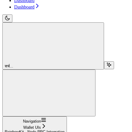
Dashboard
Dashboard
सर्च...
Navigation
Wallet UIs
RainbowKit - Node RPC Integration