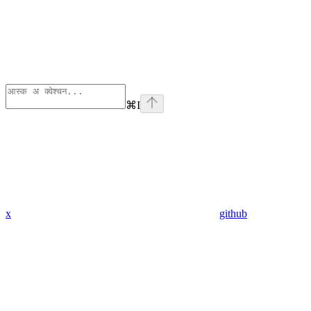
⌘
I
x
github