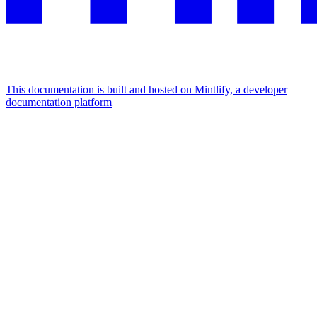
This documentation is built and hosted on Mintlify, a developer
documentation platform
Assistant
Responses
are
generated
using
AI
and
may
contain
mistakes.