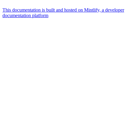
This documentation is built and hosted on Mintlify, a developer
documentation platform
Assistant
Responses
are
generated
using
AI
and
may
contain
mistakes.