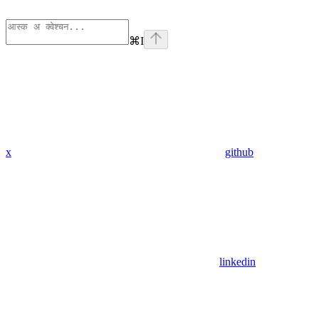
⌘
I
x
github
linkedin