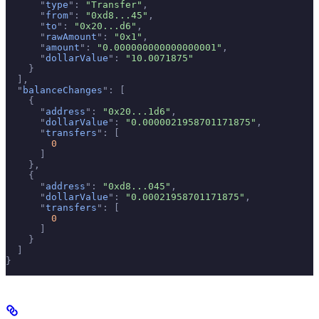
      "
type
"
:
 "Transfer"
,
      "
from
"
:
 "0xd8...45"
,
      "
to
"
:
 "0x20...d6"
,
      "
rawAmount
"
:
 "0x1"
,
      "
amount
"
:
 "0.000000000000000001"
,
      "
dollarValue
"
:
 "10.0071875"
    }
  ],
  "
balanceChanges
"
:
 [
    {
      "
address
"
:
 "0x20...1d6"
,
      "
dollarValue
"
:
 "0.0000021958701171875"
,
      "
transfers
"
:
 [
        0
      ]
    },
    {
      "
address
"
:
 "0xd8...045"
,
      "
dollarValue
"
:
 "0.00021958701171875"
,
      "
transfers
"
:
 [
        0
      ]
    }
  ]
}