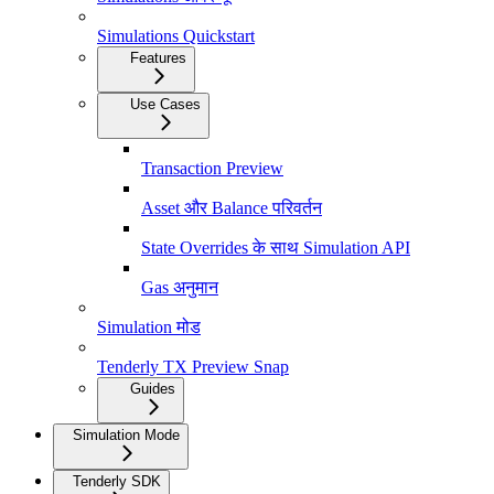
Simulations Quickstart
Features
Use Cases
Transaction Preview
Asset और Balance परिवर्तन
State Overrides के साथ Simulation API
Gas अनुमान
Simulation मोड
Tenderly TX Preview Snap
Guides
Simulation Mode
Tenderly SDK