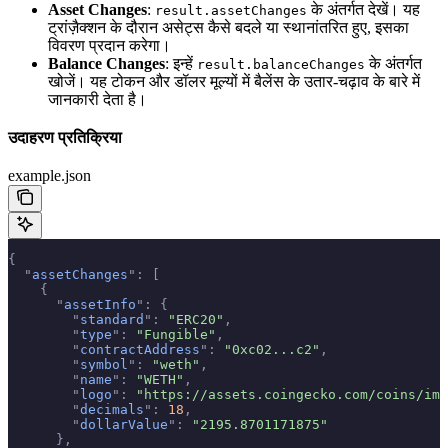
Asset Changes
:
के अंतर्गत देखें। यह
result.assetChanges
ट्रांज़ैक्शन के दौरान असेट्स कैसे बदले या स्थानांतरित हुए, इसका
विवरण प्रदान करेगा।
Balance Changes
: इन्हें
के अंतर्गत
result.balanceChanges
खोजें। यह टोकन और डॉलर मूल्यों में बैलेंस के उतार-चढ़ाव के बारे में
जानकारी देता है।
उदाहरण प्रतिक्रिया
example.json
{
  "
assetChanges
"
:
 [
    {
      "
assetInfo
"
:
 {
        "
standard
"
:
 "ERC20"
,
        "
type
"
:
 "Fungible"
,
        "
contractAddress
"
:
 "0xc02...c2"
,
        "
symbol
"
:
 "weth"
,
        "
name
"
:
 "WETH"
,
        "
logo
"
:
 "https://assets.coingecko.com/coins/ima
        "
decimals
"
:
 18
,
        "
dollarValue
"
:
 "2195.8701171875"
      },