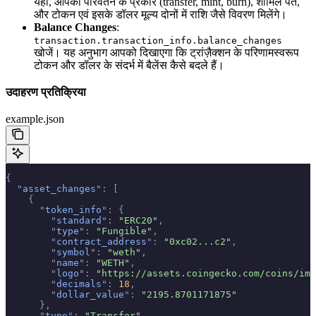
यहाँ, आपको परिवर्तन के प्रकार (transfer, mint, burn), शामिल पते,
और टोकन एवं इसके डॉलर मूल्य दोनों में राशि जैसे विवरण मिलेंगे।
Balance Changes
:
transaction.transaction_info.balance_changes
खोजें। यह अनुभाग आपको दिखाएगा कि ट्रांज़ैक्शन के परिणामस्वरूप
टोकन और डॉलर के संदर्भ में बैलेंस कैसे बदले हैं।
उदाहरण प्रतिक्रिया
example.json
{
  "
asset_changes
"
:
 [
    {
      "
token_info
"
:
 {
        "
standard
"
:
 "ERC20"
,
        "
type
"
:
 "Fungible"
,
        "
contract_address
"
:
 "0xc02...c2"
,
        "
symbol
"
:
 "weth"
,
        "
name
"
:
 "WETH"
,
        "
logo
"
:
 "https://assets.coingecko.com/coins/ima
        "
decimals
"
:
 18
,
        "
dollar_value
"
:
 "2195.8701171875"
      },
      "
type
"
:
 "Transfer"
,