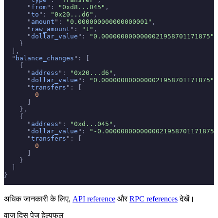
      "
from
"
:
 "0xd8...045"
,
      "
to
"
:
 "0x20...d6"
,
      "
amount
"
:
 "0.000000000000000001"
,
      "
raw_amount
"
:
 "1"
,
      "
dollar_value
"
:
 "0.0000000000000021958701171875"
    }
  ],
  "
balance_changes
"
:
 [
    {
      "
address
"
:
 "0x20...d6"
,
      "
dollar_value
"
:
 "0.0000000000000021958701171875"
,
      "
transfers
"
:
 [
        0
      ]
    },
    {
      "
address
"
:
 "0xd...045"
,
      "
dollar_value
"
:
 "-0.0000000000000021958701171875"
      "
transfers
"
:
 [
        0
      ]
    }
  ]
}
अधिक जानकारी के लिए,
API reference
और
RPC references
देखें।
वाज़ दिस पेज हेल्पफुल