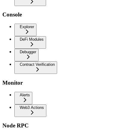
Console
Explorer
DeFi Modules
Debugger
Contract Verification
Monitor
Alerts
Web3 Actions
Node RPC