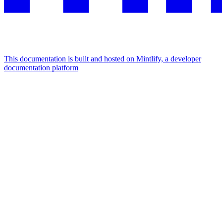
This documentation is built and hosted on Mintlify, a developer
documentation platform
Assistant
Responses
are
generated
using
AI
and
may
contain
mistakes.