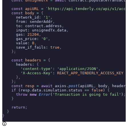
    const
 unsignedTx
 =
 await
 contract
.
populateTransacti
    const
 apiURL
 =
 `https://api.tenderly.co/api/v1/acco
    const
 body
 =
 {
      network_id
:
 '1'
,
      from
:
 senderAddr
,
      to
:
 contract
.
address
,
      input
:
 unsignedTx
.
data
,
      gas
:
 21204
,
      gas_price
:
 '0'
,
      value
:
 0
,
      save_if_fails
:
 true
,
    };
    const
 headers
 =
 {
      headers
:
 {
        'content-type'
:
 'application/JSON'
,
        'X-Access-Key'
:
 REACT_APP_TENDERLY_ACCESS_KEY
 a
      },
    };
    const
 resp
 =
 await
 axios
.
post
(apiURL
,
 body
,
 headers
    if
 (resp
.
data
.
simulation
.
status 
==
 false
) 
{
      throw
 new
 Error
(
'Transaction is going to fail'
)
;
    }
    return
;
  }
}