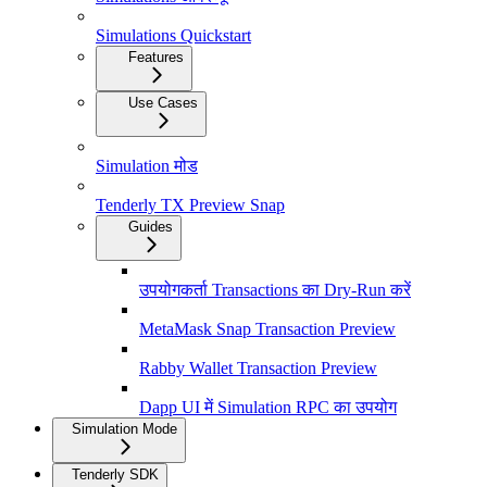
Simulations Quickstart
Features
Use Cases
Simulation मोड
Tenderly TX Preview Snap
Guides
उपयोगकर्ता Transactions का Dry-Run करें
MetaMask Snap Transaction Preview
Rabby Wallet Transaction Preview
Dapp UI में Simulation RPC का उपयोग
Simulation Mode
Tenderly SDK