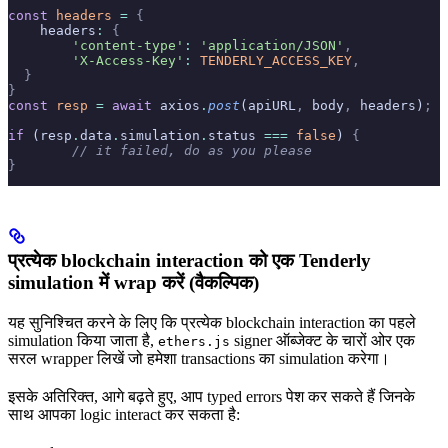
const
 headers
 =
 {
    headers
:
 {
        'content-type'
:
 'application/JSON'
,
        'X-Access-Key'
:
 TENDERLY_ACCESS_KEY
,
  }
}
const
 resp
 =
 await
 axios
.
post
(apiURL
,
 body
,
 headers)
;
if
 (resp
.
data
.
simulation
.
status 
===
 false
) 
{
	// it failed, do as you please
}
प्रत्येक blockchain interaction को एक Tenderly
simulation में wrap करें (वैकल्पिक)
यह सुनिश्चित करने के लिए कि प्रत्येक blockchain interaction का पहले
simulation किया जाता है,
signer ऑब्जेक्ट के चारों ओर एक
ethers.js
सरल wrapper लिखें जो हमेशा transactions का simulation करेगा।
इसके अतिरिक्त, आगे बढ़ते हुए, आप typed errors पेश कर सकते हैं जिनके
साथ आपका logic interact कर सकता है: