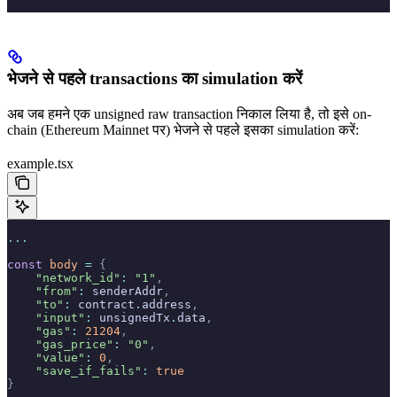
भेजने से पहले transactions का simulation करें
अब जब हमने एक unsigned raw transaction निकाल लिया है, तो इसे on-
chain (Ethereum Mainnet पर) भेजने से पहले इसका simulation करें:
example.tsx
...
const
 body
 =
 {
    "network_id"
:
 "1"
,
    "from"
:
 senderAddr
,
    "to"
:
 contract
.
address
,
    "input"
:
 unsignedTx
.
data
,
    "gas"
:
 21204
,
    "gas_price"
:
 "0"
,
    "value"
:
 0
,
    "save_if_fails"
:
 true
}