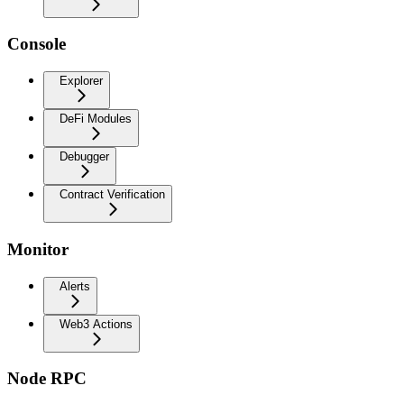
Console
Explorer
DeFi Modules
Debugger
Contract Verification
Monitor
Alerts
Web3 Actions
Node RPC