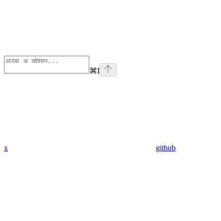
⌘
I
x
github