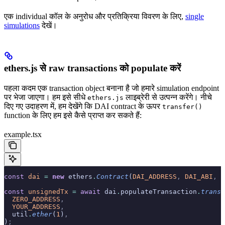
एक individual कॉल के अनुरोध और प्रतिक्रिया विवरण के लिए,
single
simulations
देखें।
ethers.js से raw transactions को populate करें
पहला कदम एक transaction object बनाना है जो हमारे simulation endpoint
पर भेजा जाएगा। हम इसे सीधे
लाइब्रेरी से उत्पन्न करेंगे। नीचे
ethers.js
दिए गए उदाहरण में, हम देखेंगे कि DAI contract के ऊपर
transfer()
function के लिए हम इसे कैसे प्राप्त कर सकते हैं:
example.tsx
const
 dai
 =
 new
 ethers
.
Contract
(
DAI_ADDRESS
,
 DAI_ABI
,
 t
const
 unsignedTx
 =
 await
 dai
.
populateTransaction
.
transf
  ZERO_ADDRESS
,
  YOUR_ADDRESS
,
  util
.
ether
(
1
)
,
)
;