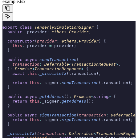
example.tsx
export
 class
 TenderlySimulationSigner
 {
  public
 _provider
:
 ethers
.
Provider
;
  constructor
(
provider
:
 ethers
.
Provider
)
 {
    this
.
_provider 
=
 provider
;
  }
  public
 async
 sendTransaction
(
    transaction
:
 Deferrable
<
TransactionRequest
>
,
  )
:
 Promise
<
TransactionResponse
>
 {
    await
 this
.
_simulateTx
(transaction)
;
    return
 this
.
_signer
.
sendTransaction
(transaction)
;
  }
  public
 async
 getAddress
()
:
 Promise
<
string
>
 {
    return
 this
.
_signer
.
getAddress
()
;
  }
  public
 async
 signTransaction
(
transaction
:
 Deferrable
<
    return
 this
.
_signer
.
signTransaction
(transaction)
;
  }
  _simulateTx
(
transaction
:
 Deferrable
<
TransactionReques