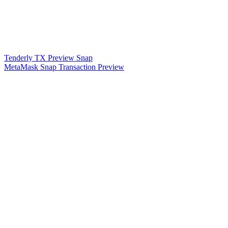
Tenderly TX Preview Snap
MetaMask Snap Transaction Preview