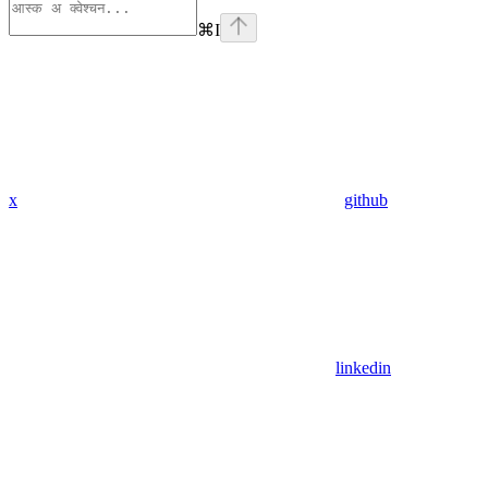
⌘
I
x
github
linkedin