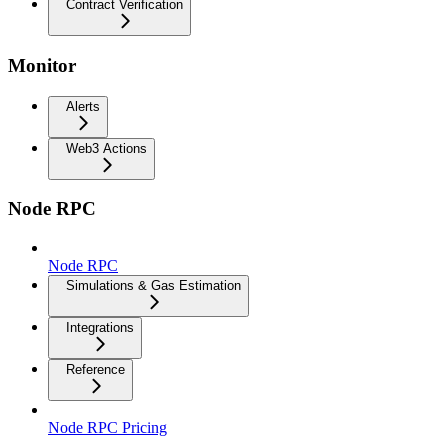
Contract Verification
Monitor
Alerts
Web3 Actions
Node RPC
Node RPC
Simulations & Gas Estimation
Integrations
Reference
Node RPC Pricing