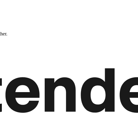
ther.