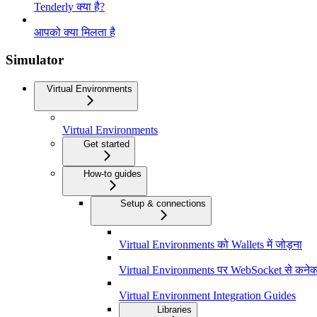
Tenderly क्या है?
आपको क्या मिलता है
Simulator
Virtual Environments
Virtual Environments
Get started
How-to guides
Setup & connections
Virtual Environments को Wallets में जोड़ना
Virtual Environments पर WebSocket से कनेक्ट
Virtual Environment Integration Guides
Libraries