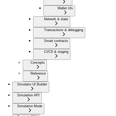
Wallet UIs
Network & state
Transactions & debugging
Smart contracts
CI/CD & staging
Concepts
Reference
Simulator UI Builder
Simulation API
Simulation Mode