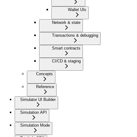
Wallet UIs
Network & state
Transactions & debugging
Smart contracts
CI/CD & staging
Concepts
Reference
Simulator UI Builder
Simulation API
Simulation Mode