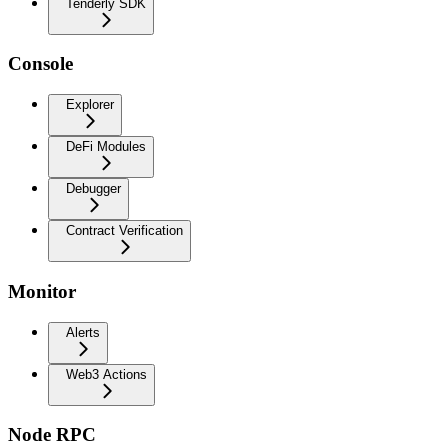
Tenderly SDK
Console
Explorer
DeFi Modules
Debugger
Contract Verification
Monitor
Alerts
Web3 Actions
Node RPC