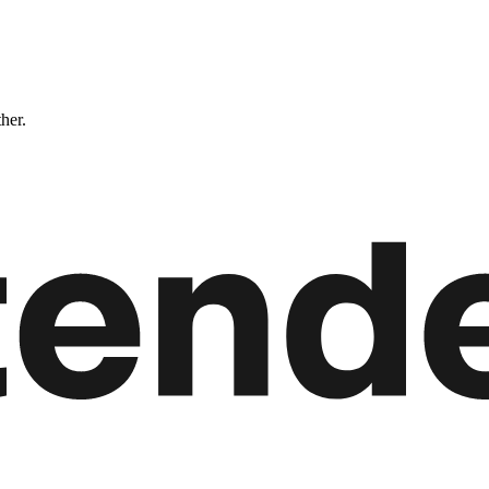
ther.