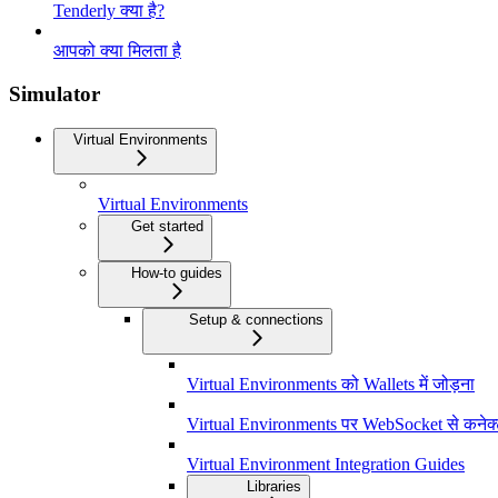
Tenderly क्या है?
आपको क्या मिलता है
Simulator
Virtual Environments
Virtual Environments
Get started
How-to guides
Setup & connections
Virtual Environments को Wallets में जोड़ना
Virtual Environments पर WebSocket से कनेक्ट
Virtual Environment Integration Guides
Libraries