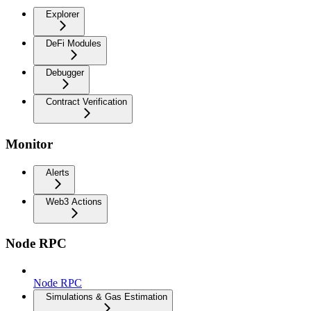
Explorer
DeFi Modules
Debugger
Contract Verification
Monitor
Alerts
Web3 Actions
Node RPC
Node RPC
Simulations & Gas Estimation