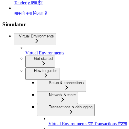
Tenderly क्या है?
आपको क्या मिलता है
Simulator
Virtual Environments
Virtual Environments
Get started
How-to guides
Setup & connections
Network & state
Transactions & debugging
Virtual Environments पर Transactions भेजना