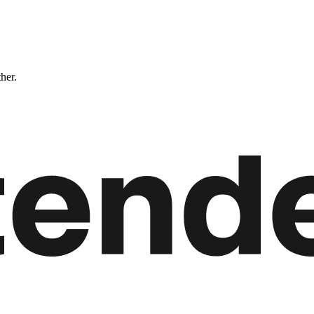
ther.