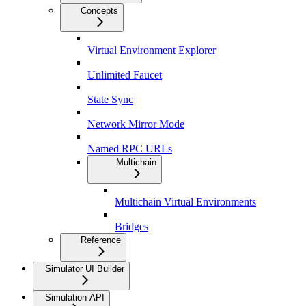
Concepts
Virtual Environment Explorer
Unlimited Faucet
State Sync
Network Mirror Mode
Named RPC URLs
Multichain
Multichain Virtual Environments
Bridges
Reference
Simulator UI Builder
Simulation API