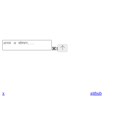
⌘
I
x
github