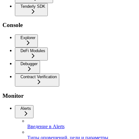
Tenderly SDK
Console
Explorer
DeFi Modules
Debugger
Contract Verification
Monitor
Alerts
Введение в Alerts
Типы оповещений, цели и параметры