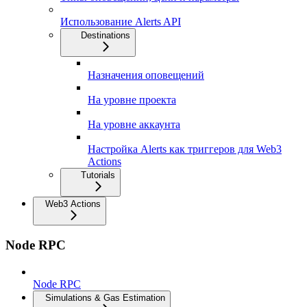
Использование Alerts API
Destinations
Назначения оповещений
На уровне проекта
На уровне аккаунта
Настройка Alerts как триггеров для Web3
Actions
Tutorials
Web3 Actions
Node RPC
Node RPC
Simulations & Gas Estimation