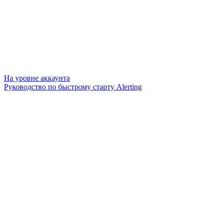
На уровне аккаунта
Руководство по быстрому старту Alerting