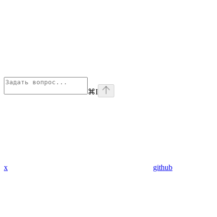
⌘
I
x
github