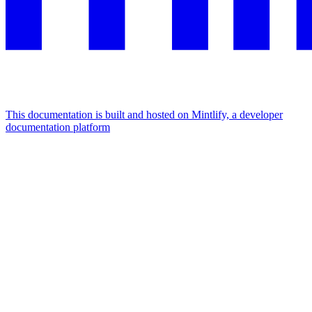
This documentation is built and hosted on Mintlify, a developer
documentation platform
Assistant
Responses
are
generated
using
AI
and
may
contain
mistakes.