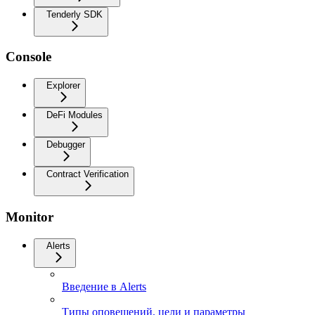
Tenderly SDK
Console
Explorer
DeFi Modules
Debugger
Contract Verification
Monitor
Alerts
Введение в Alerts
Типы оповещений, цели и параметры