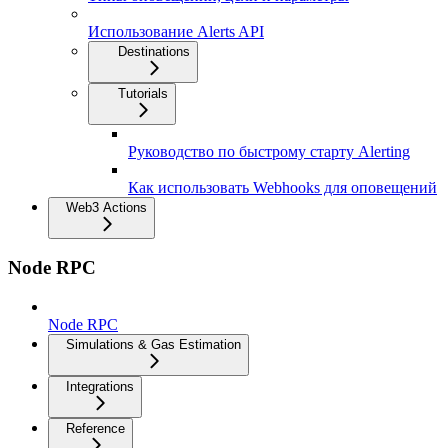
Использование Alerts API
Destinations
Tutorials
Руководство по быстрому старту Alerting
Как использовать Webhooks для оповещений
Web3 Actions
Node RPC
Node RPC
Simulations & Gas Estimation
Integrations
Reference