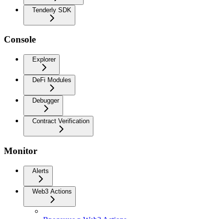
Tenderly SDK
Console
Explorer
DeFi Modules
Debugger
Contract Verification
Monitor
Alerts
Web3 Actions