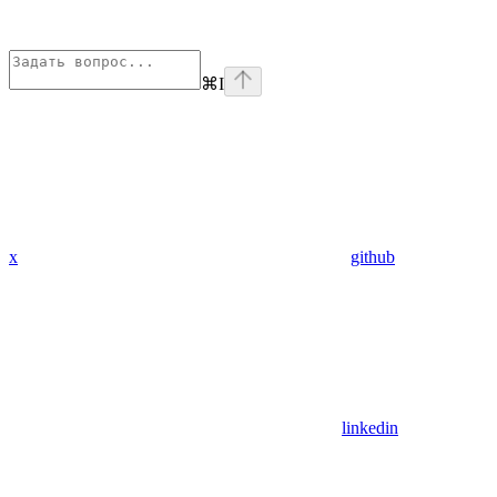
⌘
I
x
github
linkedin