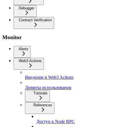
Debugger
Contract Verification
Monitor
Alerts
Web3 Actions
Введение в Web3 Actions
Лимиты использования
Tutorials
References
Доступ к Node RPC