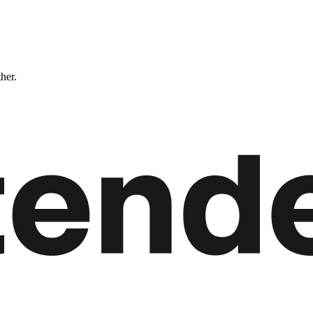
ther.