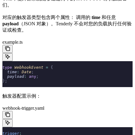
们。
对应的触发器类型包含两个属性： 调用的
time
和任意
payload
（JSON 对象）。Tenderly 不会对您的负载执行任何验
证或检查。
example.ts
type
 WebhookEvent 
=
 {
  time
:
 Date
;
  payload
:
 any
;
};
触发器配置示例：
webhook-trigger.yaml
trigger
: