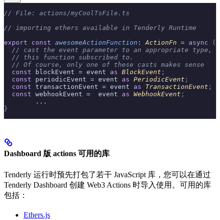
// File: actions/myCoolTsFile.ts
// importing ethers available in Tenderly Runtime
export
 const
 awesomeActionFunction
:
 ActionFn 
=
 async
 (
c
  // cast the event parameter to an appropriate type, b
  // this function subscribed to.
  // Of course, only one of these casts makes sense
  const
 blockEvent 
=
 event 
as
 BlockEvent
;
  const
 periodicEvent 
=
 event 
as
 PeriodicEvent
;
  const
 transactionEvent 
=
 event 
as
 TransactionEvent
;
  const
 webhookEvent 
=
  event 
as
 WebhookEvent
;
	...
}
Dashboard 版 actions 可用的库
Tenderly 运行时预先打包了若干 JavaScript 库，您可以在通过
Tenderly Dashboard 创建 Web3 Actions 时导入使用。可用的库
包括：
Ethers.js