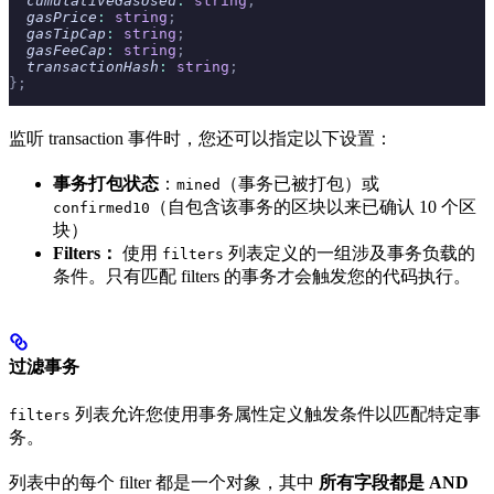
  cumulativeGasUsed
:
 string
;
  gasPrice
:
 string
;
  gasTipCap
:
 string
;
  gasFeeCap
:
 string
;
  transactionHash
:
 string
;
};
监听 transaction 事件时，您还可以指定以下设置：
事务打包状态
：
（事务已被打包）或
mined
（自包含该事务的区块以来已确认 10 个区
confirmed10
块）
Filters：
使用
列表定义的一组涉及事务负载的
filters
条件。只有匹配 filters 的事务才会触发您的代码执行。
过滤事务
列表允许您使用事务属性定义触发条件以匹配特定事
filters
务。
列表中的每个 filter 都是一个对象，其中
所有字段都是 AND