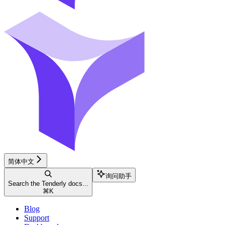
简体中文
询问助手
Search the Tenderly docs...
⌘
K
Blog
Support