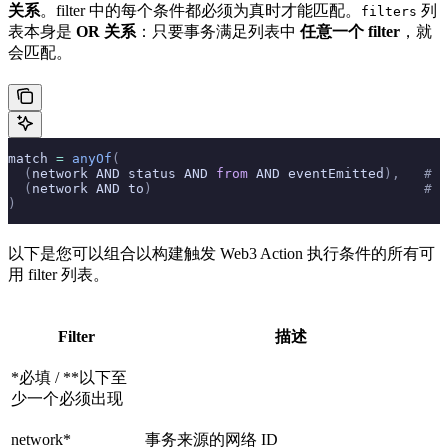
关系
。filter 中的每个条件都必须为真时才能匹配。
列
filters
表本身是
OR 关系
：只要事务满足列表中
任意一个 filter
，就
会匹配。
match 
=
 anyOf
(
  (
network AND status AND 
from
 AND eventEmitted
),
   # F
  (
network AND to
)
                                  # F
)
以下是您可以组合以构建触发 Web3 Action 执行条件的所有可
用 filter 列表。
Filter
描述
*必填 / **以下至
少一个必须出现
network*
事务来源的网络 ID