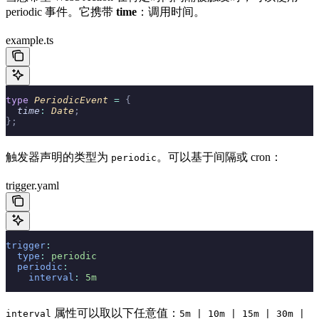
periodic 事件。它携带
time
：调用时间。
example.ts
type
 PeriodicEvent 
=
 {
  time
:
 Date
;
};
触发器声明的类型为
。可以基于间隔或 cron：
periodic
trigger.yaml
trigger
:
  type
:
 periodic
  periodic
:
    interval
:
 5m
属性可以取以下任意值：
interval
5m | 10m | 15m | 30m |