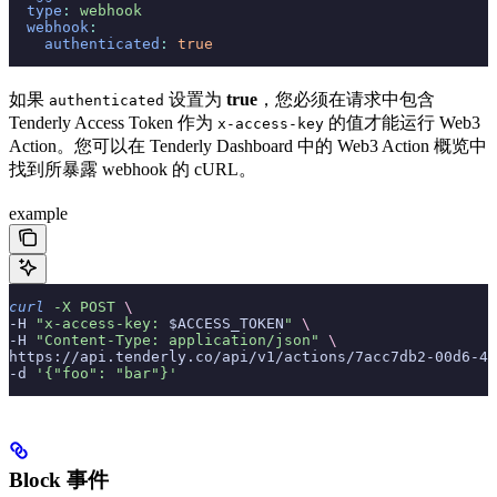
  type
:
 webhook
  webhook
:
    authenticated
:
 true
如果
设置为
true
，您必须在请求中包含
authenticated
Tenderly Access Token 作为
的值才能运行 Web3
x-access-key
Action。您可以在 Tenderly Dashboard 中的 Web3 Action 概览中
找到所暴露 webhook 的 cURL。
example
curl
 -X
 POST
 \
-H 
"x-access-key: 
$ACCESS_TOKEN
"
 \
-H 
"Content-Type: application/json"
 \
https://api.tenderly.co/api/v1/actions/7acc7db2-00d6-48
-d 
'{"foo": "bar"}'
Block 事件