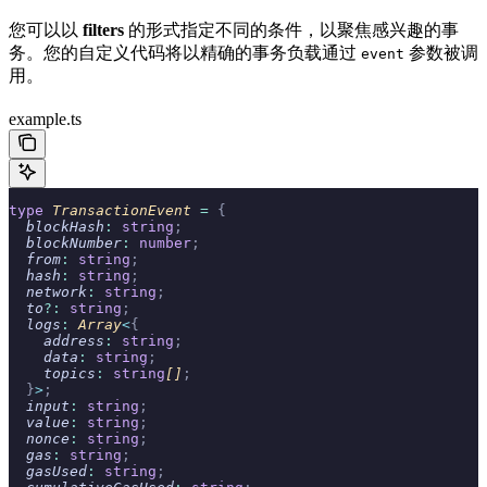
您可以以
filters
的形式指定不同的条件，以聚焦感兴趣的事
务。您的自定义代码将以精确的事务负载通过
参数被调
event
用。
example.ts
type
 TransactionEvent 
=
 {
  blockHash
:
 string
;
  blockNumber
:
 number
;
  from
:
 string
;
  hash
:
 string
;
  network
:
 string
;
  to
?:
 string
;
  logs
:
 Array
<
{
    address
:
 string
;
    data
:
 string
;
    topics
:
 string
[]
;
  }
>
;
  input
:
 string
;
  value
:
 string
;
  nonce
:
 string
;
  gas
:
 string
;
  gasUsed
:
 string
;