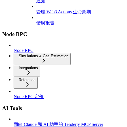
通知
管理 Web3 Actions 生命周期
错误报告
Node RPC
Node RPC
Simulations & Gas Estimation
Integrations
Reference
Node RPC 定价
AI Tools
面向 Claude 和 AI 助手的 Tenderly MCP Server