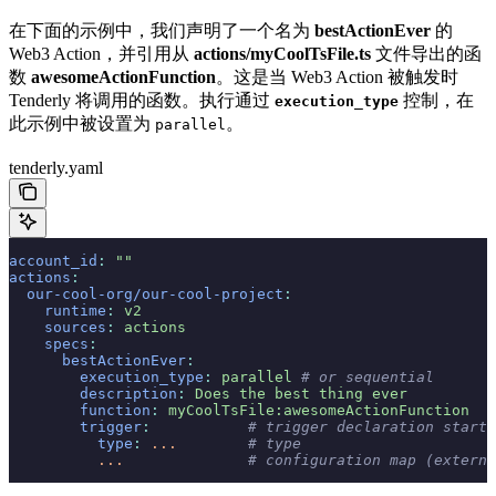
在下面的示例中，我们声明了一个名为
bestActionEver
的
Web3 Action，并引用从
actions/myCoolTsFile.ts
文件导出的函
数
awesomeActionFunction
。这是当 Web3 Action 被触发时
Tenderly 将调用的函数。执行通过
控制，在
execution_type
此示例中被设置为
。
parallel
tenderly.yaml
account_id
:
 ""
actions
:
  our-cool-org/our-cool-project
:
    runtime
:
 v2
    sources
:
 actions
    specs
:
      bestActionEver
:
        execution_type
:
 parallel
 # or sequential
        description
:
 Does the best thing ever
        function
:
 myCoolTsFile:awesomeActionFunction
        trigger
:
           # trigger declaration start
          type
:
 ...
        # type
          ...
              # configuration map (externa