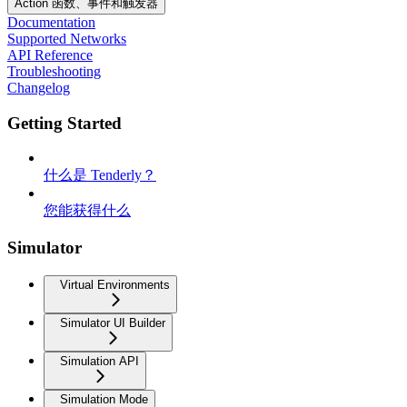
Action 函数、事件和触发器
Documentation
Supported Networks
API Reference
Troubleshooting
Changelog
Getting Started
什么是 Tenderly？
您能获得什么
Simulator
Virtual Environments
Simulator UI Builder
Simulation API
Simulation Mode