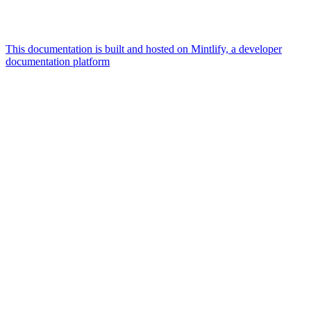
This documentation is built and hosted on Mintlify, a developer
documentation platform
Assistant
Responses
are
generated
using
AI
and
may
contain
mistakes.