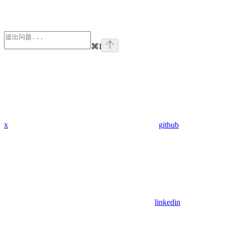
⌘
I
x
github
linkedin