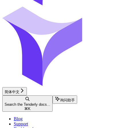
简体中文
询问助手
Search the Tenderly docs...
⌘
K
Blog
Support