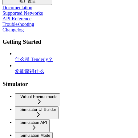
账户管理
Documentation
Supported Networks
API Reference
Troubleshooting
Changelog
Getting Started
什么是 Tenderly？
您能获得什么
Simulator
Virtual Environments
Simulator UI Builder
Simulation API
Simulation Mode