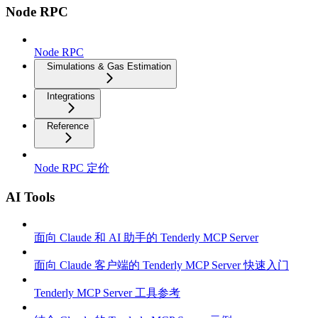
Node RPC
Node RPC
Simulations & Gas Estimation
Integrations
Reference
Node RPC 定价
AI Tools
面向 Claude 和 AI 助手的 Tenderly MCP Server
面向 Claude 客户端的 Tenderly MCP Server 快速入门
Tenderly MCP Server 工具参考