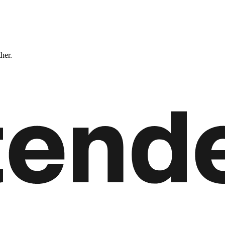
ther.