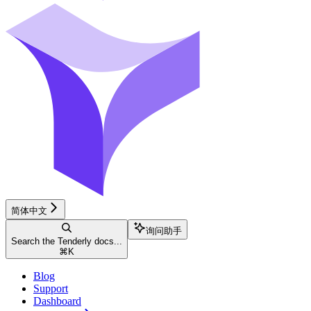
简体中文
询问助手
Search the Tenderly docs...
⌘
K
Blog
Support
Dashboard