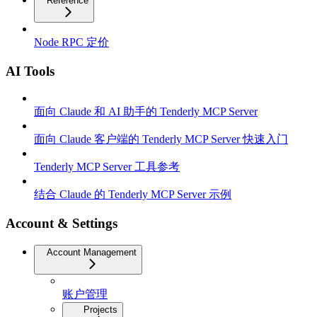
Reference
Node RPC 定价
AI Tools
面向 Claude 和 AI 助手的 Tenderly MCP Server
面向 Claude 客户端的 Tenderly MCP Server 快速入门
Tenderly MCP Server 工具参考
结合 Claude 的 Tenderly MCP Server 示例
Account & Settings
Account Management
账户管理
Projects