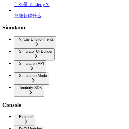
什么是 Tenderly？
您能获得什么
Simulator
Virtual Environments
Simulator UI Builder
Simulation API
Simulation Mode
Tenderly SDK
Console
Explorer
DeFi Modules