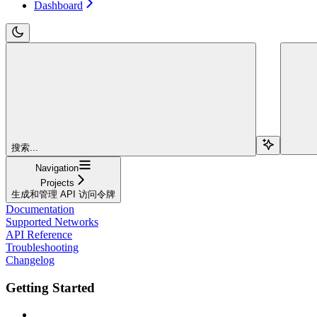
Dashboard
搜索...
Navigation
Projects
生成和管理 API 访问令牌
Documentation
Supported Networks
API Reference
Troubleshooting
Changelog
Getting Started