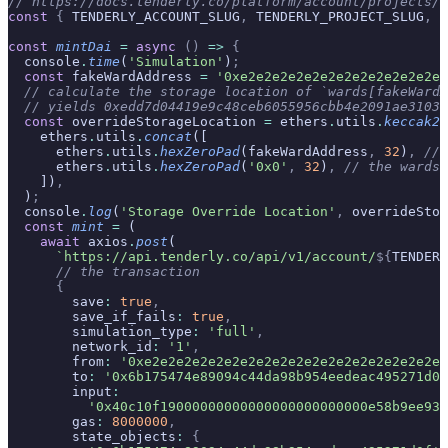
// https://docs.tenderly.co/platform/account/projects/a
const
 {
 TENDERLY_ACCOUNT_SLUG
,
 TENDERLY_PROJECT_SLUG
,
 T
const
 mintDai
 =
 async
 ()
 =>
 {
  console
.
time
(
'Simulation'
)
;
  const
 fakeWardAddress 
=
 '0xe2e2e2e2e2e2e2e2e2e2e2e2e2
  // calculate the storage location of `wards[fakeWardA
  // yields 0xedd7d04419e9c48ceb6055956cbb4e2091ae31031
  const
 overrideStorageLocation 
=
 ethers
.
utils
.
keccak25
    ethers
.
utils
.
concat
([
      ethers
.
utils
.
hexZeroPad
(fakeWardAddress
,
 32
)
,
 // 
      ethers
.
utils
.
hexZeroPad
(
'0x0'
,
 32
)
,
 // the wards 
    ])
,
  )
;
  console
.
log
(
'Storage Override Location'
,
 overrideStor
  const
 mint
 =
 (
    await
 axios
.
post
(
      `https://api.tenderly.co/api/v1/account/
${
TENDERL
      // the transaction
      {
        save
:
 true
,
        save_if_fails
:
 true
,
        simulation_type
:
 'full'
,
        network_id
:
 '1'
,
        from
:
 '0xe2e2e2e2e2e2e2e2e2e2e2e2e2e2e2e2e2e2e2
        to
:
 '0x6b175474e89094c44da98b954eedeac495271d0f
        input
:
          '0x40c10f19000000000000000000000000e58b9ee93
        gas
:
 8000000
,
        state_objects
:
 {