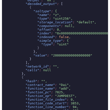
            "output"
:
 "0x",
            "decoded_output"
:
 [
              {
                "soltype"
:
 {
                  "name"
:
 "z",
                  "type"
:
 "uint256",
                  "storage_location"
:
 "default",
                  "components"
:
 null,
                  "offset"
:
 0,
                  "index"
:
 "0x0000000000000000000000000
                  "indexed"
:
 false
,
                  "simple_type"
:
 {
                    "type"
:
 "uint"
                  }
                },
                "value"
:
 "2000000000000000000"
              }
            ],
            "network_id"
:
 "",
            "calls"
:
 null
          },
          {
            "hash"
:
 "",
            "contract_name"
:
 "Dai",
            "function_name"
:
 "add",
            "function_pc"
:
 7825,
            "function_op"
:
 "JUMPDEST",
            "function_file_index"
:
 0,
            "function_code_start"
:
 3853,
            "function_line_number"
:
 94,