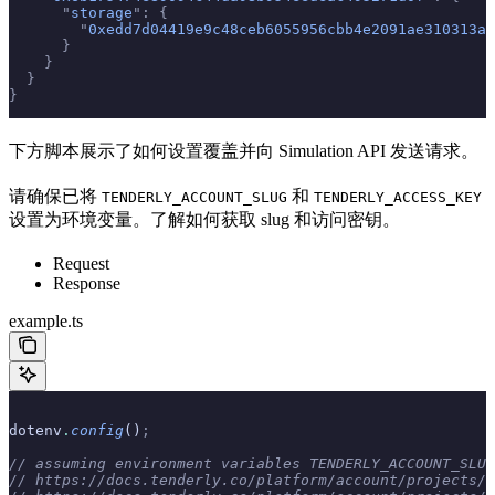
      "
storage
"
:
 {
        "
0xedd7d04419e9c48ceb6055956cbb4e2091ae310313a4
      }
    }
  }
}
下方脚本展示了如何设置覆盖并向 Simulation API 发送请求。
请确保已将
和
TENDERLY_ACCOUNT_SLUG
TENDERLY_ACCESS_KEY
设置为环境变量。了解如何获取 slug 和访问密钥。
Request
Response
example.ts
dotenv
.
config
()
;
// assuming environment variables TENDERLY_ACCOUNT_SLUG
// https://docs.tenderly.co/platform/account/projects/s