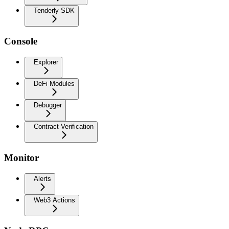
Tenderly SDK
Console
Explorer
DeFi Modules
Debugger
Contract Verification
Monitor
Alerts
Web3 Actions