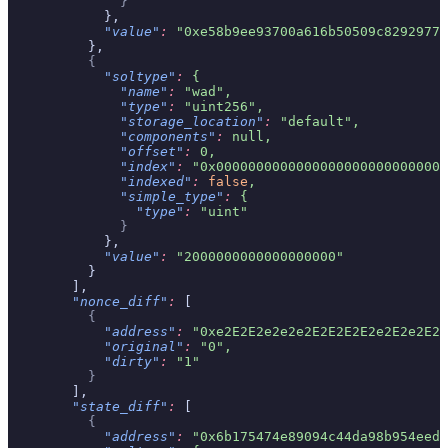
              }
            },
            "value"
:
 "0xe58b9ee93700a616b50509c8292977f
          },
          {
            "soltype"
:
 {
              "name"
:
 "wad",
              "type"
:
 "uint256",
              "storage_location"
:
 "default",
              "components"
:
 null,
              "offset"
:
 0,
              "index"
:
 "0x00000000000000000000000000000
              "indexed"
:
 false
,
              "simple_type"
:
 {
                "type"
:
 "uint"
              }
            },
            "value"
:
 "2000000000000000000"
          }
        ],
        "nonce_diff"
:
 [
          {
            "address"
:
 "0xe2E2E2e2e2e2E2E2E2E2e2E2e2E2E
            "original"
:
 "0",
            "dirty"
:
 "1"
          }
        ],
        "state_diff"
:
 [
          {
            "address"
:
 "0x6b175474e89094c44da98b954eede