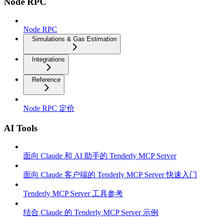
Node RPC
Node RPC
Simulations & Gas Estimation
Integrations
Reference
Node RPC 定价
AI Tools
面向 Claude 和 AI 助手的 Tenderly MCP Server
面向 Claude 客户端的 Tenderly MCP Server 快速入门
Tenderly MCP Server 工具参考
结合 Claude 的 Tenderly MCP Server 示例