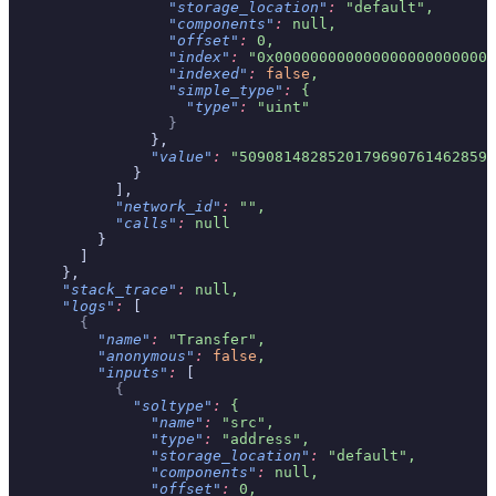
                  "storage_location"
:
 "default",
                  "components"
:
 null,
                  "offset"
:
 0,
                  "index"
:
 "0x0000000000000000000000000
                  "indexed"
:
 false
,
                  "simple_type"
:
 {
                    "type"
:
 "uint"
                  }
                },
                "value"
:
 "5090814828520179690761462859"
              }
            ],
            "network_id"
:
 "",
            "calls"
:
 null
          }
        ]
      },
      "stack_trace"
:
 null,
      "logs"
:
 [
        {
          "name"
:
 "Transfer",
          "anonymous"
:
 false
,
          "inputs"
:
 [
            {
              "soltype"
:
 {
                "name"
:
 "src",
                "type"
:
 "address",
                "storage_location"
:
 "default",
                "components"
:
 null,
                "offset"
:
 0,