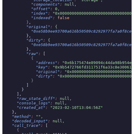
            "components"
:
 null,
            "offset"
:
 0,
            "index"
:
 "0x0000000000000000000000000000000
            "indexed"
:
 false
          }
,
          "original"
:
 {
            "0xe58b9ee93700a616b50509c8292977fa7a0f8ce1
          },
          "dirty"
:
 {
            "0xe58b9ee93700a616b50509c8292977fa7a0f8ce1
          },
          "raw"
:
 [
            {
              "address"
:
 "0x6b175474e89094c44da98b954ee
              "key"
:
 "0x9b5472766fd311751f6a33c8e30061e
              "original"
:
 "0x00000000000000000000000000
              "dirty"
:
 "0x00000000000000000000000000000
            }
          ]
        }
      ],
      "raw_state_diff"
:
 null,
      "console_logs"
:
 null,
      "created_at"
:
 "2023-02-10T13:04:56Z"
    },
    "method"
:
 "",
    "decoded_input"
:
 null,
    "call_trace"
:
 [
      {