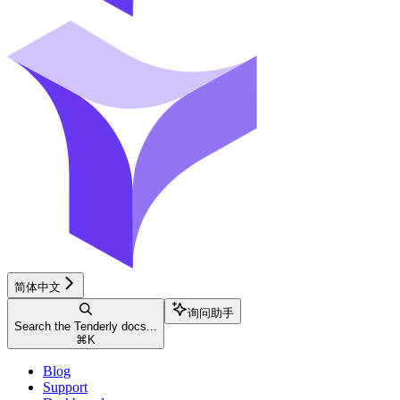
简体中文
询问助手
Search the Tenderly docs...
⌘
K
Blog
Support