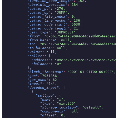
            "function_code_length"
:
 102,
            "absolute_position"
:
 184,
            "caller_pc"
:
 4279,
            "caller_op"
:
 "JUMP",
            "caller_file_index"
:
 0,
            "caller_line_number"
:
 136,
            "caller_code_start"
:
 5630,
            "caller_code_length"
:
 21,
            "call_type"
:
 "JUMPDEST",
            "from"
:
 "0x6b175474e89094c44da98b954eedeac4
            "from_balance"
:
 null,
            "to"
:
 "0x6b175474e89094c44da98b954eedeac495
            "to_balance"
:
 null,
            "value"
:
 null,
            "caller"
:
 {
              "address"
:
 "0xe2e2e2e2e2e2e2e2e2e2e2e2e2e
              "balance"
:
 "0"
            }
,
            "block_timestamp"
:
 "0001-01-01T00:00:00Z",
            "gas"
:
 7951356,
            "gas_used"
:
 62,
            "input"
:
 "0x",
            "decoded_input"
:
 [
              {
                "soltype"
:
 {
                  "name"
:
 "x",
                  "type"
:
 "uint256",
                  "storage_location"
:
 "default",
                  "components"
:
 null,
                  "offset"
:
 0,