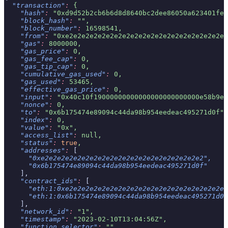
  "transaction"
:
 {
    "hash"
:
 "0xd9d52b2cb6b6d8d8640bc2dee86050a623401fe3
    "block_hash"
:
 "",
    "block_number"
:
 16598541,
    "from"
:
 "0xe2e2e2e2e2e2e2e2e2e2e2e2e2e2e2e2e2e2e2e2
    "gas"
:
 8000000,
    "gas_price"
:
 0,
    "gas_fee_cap"
:
 0,
    "gas_tip_cap"
:
 0,
    "cumulative_gas_used"
:
 0,
    "gas_used"
:
 53465,
    "effective_gas_price"
:
 0,
    "input"
:
 "0x40c10f19000000000000000000000000e58b9ee
    "nonce"
:
 0,
    "to"
:
 "0x6b175474e89094c44da98b954eedeac495271d0f",
    "index"
:
 0,
    "value"
:
 "0x",
    "access_list"
:
 null,
    "status"
:
 true
,
    "addresses"
:
 [
      "0xe2e2e2e2e2e2e2e2e2e2e2e2e2e2e2e2e2e2e2e2"
,
      "0x6b175474e89094c44da98b954eedeac495271d0f"
    ],
    "contract_ids"
:
 [
      "eth:1:0xe2e2e2e2e2e2e2e2e2e2e2e2e2e2e2e2e2e2e2e2
      "eth:1:0x6b175474e89094c44da98b954eedeac495271d0f
    ],
    "network_id"
:
 "1",
    "timestamp"
:
 "2023-02-10T13:04:56Z",
    "function_selector"
:
 "",