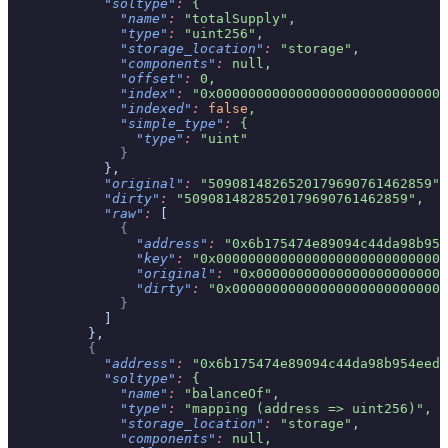
            "soltype"
:
 {
              "name"
:
 "totalSupply",
              "type"
:
 "uint256",
              "storage_location"
:
 "storage",
              "components"
:
 null,
              "offset"
:
 0,
              "index"
:
 "0x00000000000000000000000000000
              "indexed"
:
 false
,
              "simple_type"
:
 {
                "type"
:
 "uint"
              }
            },
            "original"
:
 "5090814826520179690761462859",
            "dirty"
:
 "5090814828520179690761462859",
            "raw"
:
 [
              {
                "address"
:
 "0x6b175474e89094c44da98b954
                "key"
:
 "0x00000000000000000000000000000
                "original"
:
 "0x000000000000000000000000
                "dirty"
:
 "0x000000000000000000000000000
              }
            ]
          },
          {
            "address"
:
 "0x6b175474e89094c44da98b954eede
            "soltype"
:
 {
              "name"
:
 "balanceOf",
              "type"
:
 "mapping (address => uint256)",
              "storage_location"
:
 "storage",
              "components"
:
 null,