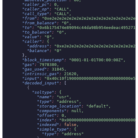
        "caller_pc"
:
 0,
        "caller_op"
:
 "CALL",
        "call_type"
:
 "CALL",
        "from"
:
 "0xe2e2e2e2e2e2e2e2e2e2e2e2e2e2e2e2e2e2
        "from_balance"
:
 "0",
        "to"
:
 "0x6b175474e89094c44da98b954eedeac495271d
        "to_balance"
:
 "0",
        "value"
:
 "0",
        "caller"
:
 {
          "address"
:
 "0xe2e2e2e2e2e2e2e2e2e2e2e2e2e2e2e
          "balance"
:
 "0"
        },
        "block_timestamp"
:
 "0001-01-01T00:00:00Z",
        "gas"
:
 7978380,
        "gas_used"
:
 31845,
        "intrinsic_gas"
:
 21620,
        "input"
:
 "0x40c10f19000000000000000000000000e58
        "decoded_input"
:
 [
          {
            "soltype"
:
 {
              "name"
:
 "usr",
              "type"
:
 "address",
              "storage_location"
:
 "default",
              "components"
:
 null,
              "offset"
:
 0,
              "index"
:
 "0x00000000000000000000000000000
              "indexed"
:
 false
,
              "simple_type"
:
 {
                "type"
:
 "address"