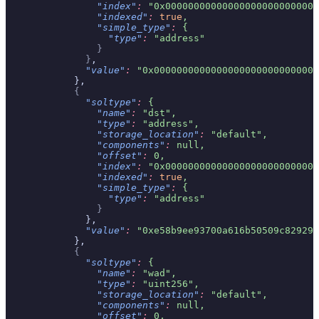
                "index"
:
 "0x000000000000000000000000000
                "indexed"
:
 true
,
                "simple_type"
:
 {
                  "type"
:
 "address"
                }
              }
,
              "value"
:
 "0x00000000000000000000000000000
            },
            {
              "soltype"
:
 {
                "name"
:
 "dst",
                "type"
:
 "address",
                "storage_location"
:
 "default",
                "components"
:
 null,
                "offset"
:
 0,
                "index"
:
 "0x000000000000000000000000000
                "indexed"
:
 true
,
                "simple_type"
:
 {
                  "type"
:
 "address"
                }
              },
              "value"
:
 "0xe58b9ee93700a616b50509c829297
            },
            {
              "soltype"
:
 {
                "name"
:
 "wad",
                "type"
:
 "uint256",
                "storage_location"
:
 "default",
                "components"
:
 null,
                "offset"
:
 0,