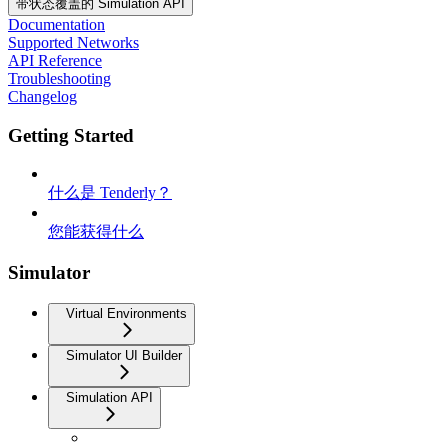
带状态覆盖的 Simulation API
Documentation
Supported Networks
API Reference
Troubleshooting
Changelog
Getting Started
什么是 Tenderly？
您能获得什么
Simulator
Virtual Environments
Simulator UI Builder
Simulation API