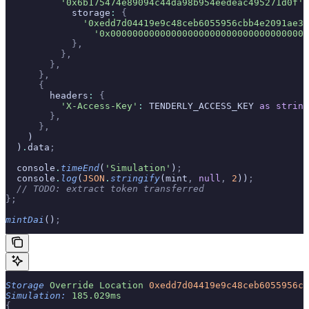
          '0x6b175474e89094c44da98b954eedeac495271d0f'
:
            storage
:
 {
              '0xedd7d04419e9c48ceb6055956cbb4e2091ae31
                '0x000000000000000000000000000000000000
            },
          },
        },
      },
      {
        headers
:
 {
          'X-Access-Key'
:
 TENDERLY_ACCESS_KEY 
as
 string
        },
      },
    )
  )
.
data
;
  console
.
timeEnd
(
'Simulation'
)
;
  console
.
log
(
JSON
.
stringify
(mint
,
 null
,
 2
))
;
  // TODO: extract token transferred
};
mintDai
()
;
Storage
 Override
 Location
 0xedd7d04419e9c48ceb6055956cb
Simulation:
 185.029ms
{