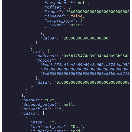
                  "components"
:
 null,
                  "offset"
:
 0,
                  "index"
:
 "0x0000000000000000000000000
                  "indexed"
:
 false
,
                  "simple_type"
:
 {
                    "type"
:
 "uint"
                  }
                },
                "value"
:
 "2000000000000000000"
              }
            ],
            "raw"
:
 {
              "address"
:
 "0x6b175474e89094c44da98b954ee
              "topics"
:
 [
                "0xddf252ad1be2c89b69c2b068fc378daa952b
                "0x000000000000000000000000000000000000
                "0x000000000000000000000000e58b9ee93700
              ],
              "data"
:
 "0x000000000000000000000000000000
            }
          }
        ],
        "output"
:
 "0x",
        "decoded_output"
:
 null,
        "network_id"
:
 "1",
        "calls"
:
 [
          {
            "hash"
:
 "",
            "contract_name"
:
 "Dai",
            "function_name"
:
 "add",