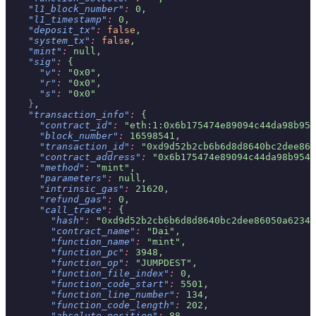
    "l1_block_number"
:
 0,
    "l1_timestamp"
:
 0,
    "deposit_tx"
:
 false
,
    "system_tx"
:
 false
,
    "mint"
:
 null,
    "sig"
:
 {
      "v"
:
 "0x0",
      "r"
:
 "0x0",
      "s"
:
 "0x0"
    }
,
    "transaction_info"
:
 {
      "contract_id"
:
 "eth:1:0x6b175474e89094c44da98b954
      "block_number"
:
 16598541,
      "transaction_id"
:
 "0xd9d52b2cb6b6d8d8640bc2dee860
      "contract_address"
:
 "0x6b175474e89094c44da98b954e
      "method"
:
 "mint",
      "parameters"
:
 null,
      "intrinsic_gas"
:
 21620,
      "refund_gas"
:
 0,
      "call_trace"
:
 {
        "hash"
:
 "0xd9d52b2cb6b6d8d8640bc2dee86050a62340
        "contract_name"
:
 "Dai",
        "function_name"
:
 "mint",
        "function_pc"
:
 3948,
        "function_op"
:
 "JUMPDEST",
        "function_file_index"
:
 0,
        "function_code_start"
:
 5501,
        "function_line_number"
:
 134,
        "function_code_length"
:
 202,
        "absolute_position"
:
 88,