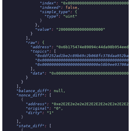
                "index"
:
 "0x000000000000000000000000000
                "indexed"
:
 false
,
                "simple_type"
:
 {
                  "type"
:
 "uint"
                }
              },
              "value"
:
 "2000000000000000000"
            }
          ],
          "raw"
:
 {
            "address"
:
 "0x6b175474e89094c44da98b954eede
            "topics"
:
 [
              "0xddf252ad1be2c89b69c2b068fc378daa952ba7
              "0x00000000000000000000000000000000000000
              "0x000000000000000000000000e58b9ee93700a6
            ],
            "data"
:
 "0x00000000000000000000000000000000
          }
        }
      ],
      "balance_diff"
:
 null,
      "nonce_diff"
:
 [
        {
          "address"
:
 "0xe2E2E2e2e2e2E2E2E2E2e2E2e2E2E2e
          "original"
:
 "0",
          "dirty"
:
 "1"
        }
      ],
      "state_diff"
:
 [
        {