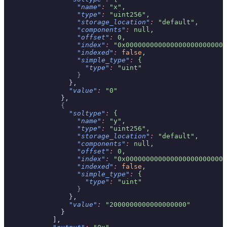
                  "name"
:
 "x",
                  "type"
:
 "uint256",
                  "storage_location"
:
 "default",
                  "components"
:
 null,
                  "offset"
:
 0,
                  "index"
:
 "0x0000000000000000000000000
                  "indexed"
:
 false
,
                  "simple_type"
:
 {
                    "type"
:
 "uint"
                  }
                },
                "value"
:
 "0"
              },
              {
                "soltype"
:
 {
                  "name"
:
 "y",
                  "type"
:
 "uint256",
                  "storage_location"
:
 "default",
                  "components"
:
 null,
                  "offset"
:
 0,
                  "index"
:
 "0x0000000000000000000000000
                  "indexed"
:
 false
,
                  "simple_type"
:
 {
                    "type"
:
 "uint"
                  }
                },
                "value"
:
 "2000000000000000000"
              }
            ],