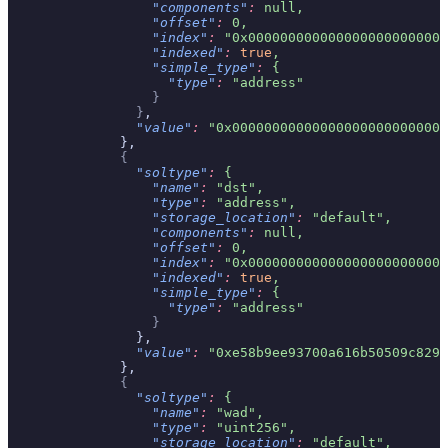
                  "components"
:
 null,
                  "offset"
:
 0,
                  "index"
:
 "0x0000000000000000000000000
                  "indexed"
:
 true
,
                  "simple_type"
:
 {
                    "type"
:
 "address"
                  }
                }
,
                "value"
:
 "0x000000000000000000000000000
              },
              {
                "soltype"
:
 {
                  "name"
:
 "dst",
                  "type"
:
 "address",
                  "storage_location"
:
 "default",
                  "components"
:
 null,
                  "offset"
:
 0,
                  "index"
:
 "0x0000000000000000000000000
                  "indexed"
:
 true
,
                  "simple_type"
:
 {
                    "type"
:
 "address"
                  }
                },
                "value"
:
 "0xe58b9ee93700a616b50509c8292
              },
              {
                "soltype"
:
 {
                  "name"
:
 "wad",
                  "type"
:
 "uint256",
                  "storage_location"
:
 "default",