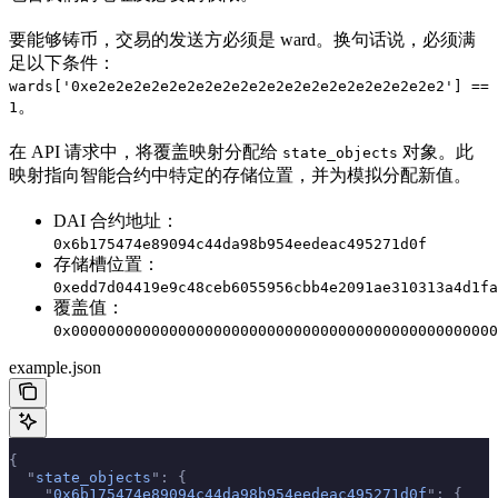
要能够铸币，交易的发送方必须是 ward。换句话说，必须满
足以下条件：
wards['0xe2e2e2e2e2e2e2e2e2e2e2e2e2e2e2e2e2e2e2e2'] ==
。
1
在 API 请求中，将覆盖映射分配给
对象。此
state_objects
映射指向智能合约中特定的存储位置，并为模拟分配新值。
DAI 合约地址：
0x6b175474e89094c44da98b954eedeac495271d0f
存储槽位置：
0xedd7d04419e9c48ceb6055956cbb4e2091ae310313a4d1fa
覆盖值：
0x000000000000000000000000000000000000000000000000
example.json
{
  "
state_objects
"
:
 {
    "
0x6b175474e89094c44da98b954eedeac495271d0f
"
:
 {