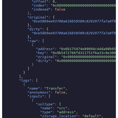
              "offset"
:
 0,
              "index"
:
 "0x00000000000000000000000000000
              "indexed"
:
 false
            }
,
            "original"
:
 {
              "0xe58b9ee93700a616b50509c8292977fa7a0f8c
            },
            "dirty"
:
 {
              "0xe58b9ee93700a616b50509c8292977fa7a0f8c
            },
            "raw"
:
 [
              {
                "address"
:
 "0x6b175474e89094c44da98b954
                "key"
:
 "0x9b5472766fd311751f6a33c8e3006
                "original"
:
 "0x000000000000000000000000
                "dirty"
:
 "0x000000000000000000000000000
              }
            ]
          }
        ],
        "logs"
:
 [
          {
            "name"
:
 "Transfer",
            "anonymous"
:
 false
,
            "inputs"
:
 [
              {
                "soltype"
:
 {
                  "name"
:
 "src",
                  "type"
:
 "address",
                  "storage_location"
:
 "default",