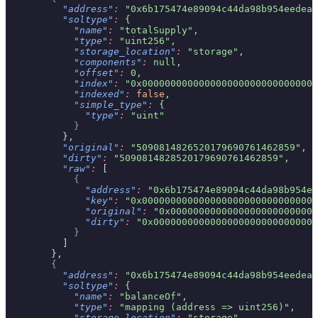
          "address"
:
 "0x6b175474e89094c44da98b954eedeac
          "soltype"
:
 {
            "name"
:
 "totalSupply",
            "type"
:
 "uint256",
            "storage_location"
:
 "storage",
            "components"
:
 null,
            "offset"
:
 0,
            "index"
:
 "0x0000000000000000000000000000000
            "indexed"
:
 false
,
            "simple_type"
:
 {
              "type"
:
 "uint"
            }
          },
          "original"
:
 "5090814826520179690761462859",
          "dirty"
:
 "5090814828520179690761462859",
          "raw"
:
 [
            {
              "address"
:
 "0x6b175474e89094c44da98b954ee
              "key"
:
 "0x0000000000000000000000000000000
              "original"
:
 "0x00000000000000000000000000
              "dirty"
:
 "0x00000000000000000000000000000
            }
          ]
        },
        {
          "address"
:
 "0x6b175474e89094c44da98b954eedeac
          "soltype"
:
 {
            "name"
:
 "balanceOf",
            "type"
:
 "mapping (address => uint256)",
            "storage_location"
:
 "storage",