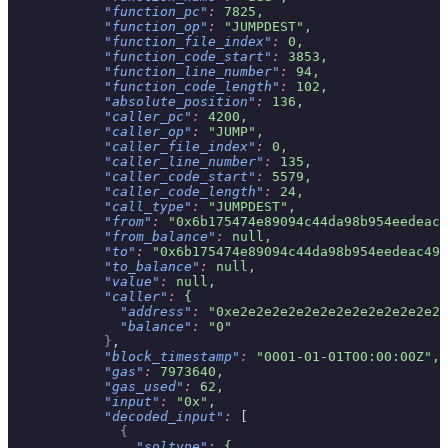
            "function_pc"
:
 7825,
            "function_op"
:
 "JUMPDEST",
            "function_file_index"
:
 0,
            "function_code_start"
:
 3853,
            "function_line_number"
:
 94,
            "function_code_length"
:
 102,
            "absolute_position"
:
 136,
            "caller_pc"
:
 4200,
            "caller_op"
:
 "JUMP",
            "caller_file_index"
:
 0,
            "caller_line_number"
:
 135,
            "caller_code_start"
:
 5579,
            "caller_code_length"
:
 24,
            "call_type"
:
 "JUMPDEST",
            "from"
:
 "0x6b175474e89094c44da98b954eedeac4
            "from_balance"
:
 null,
            "to"
:
 "0x6b175474e89094c44da98b954eedeac495
            "to_balance"
:
 null,
            "value"
:
 null,
            "caller"
:
 {
              "address"
:
 "0xe2e2e2e2e2e2e2e2e2e2e2e2e2e
              "balance"
:
 "0"
            }
,
            "block_timestamp"
:
 "0001-01-01T00:00:00Z",
            "gas"
:
 7973640,
            "gas_used"
:
 62,
            "input"
:
 "0x",
            "decoded_input"
:
 [
              {
                "soltype"
:
 {