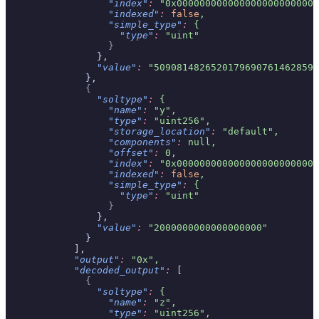
                  "index"
:
 "0x0000000000000000000000000
                  "indexed"
:
 false
,
                  "simple_type"
:
 {
                    "type"
:
 "uint"
                  }
                },
                "value"
:
 "5090814826520179690761462859"
              },
              {
                "soltype"
:
 {
                  "name"
:
 "y",
                  "type"
:
 "uint256",
                  "storage_location"
:
 "default",
                  "components"
:
 null,
                  "offset"
:
 0,
                  "index"
:
 "0x0000000000000000000000000
                  "indexed"
:
 false
,
                  "simple_type"
:
 {
                    "type"
:
 "uint"
                  }
                },
                "value"
:
 "2000000000000000000"
              }
            ],
            "output"
:
 "0x",
            "decoded_output"
:
 [
              {
                "soltype"
:
 {
                  "name"
:
 "z",
                  "type"
:
 "uint256",