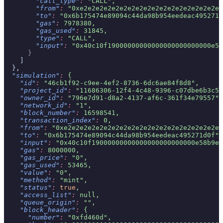
        "call_type"
:
 "CALL",
        "from"
:
 "0xe2e2e2e2e2e2e2e2e2e2e2e2e2e2e2e2e2e2
        "to"
:
 "0x6b175474e89094c44da98b954eedeac495271d
        "gas"
:
 7978380,
        "gas_used"
:
 31845,
        "type"
:
 "CALL",
        "input"
:
 "0x40c10f19000000000000000000000000e58
      }
    ]
  },
  "simulation"
:
 {
    "id"
:
 "46cb1f92-c9ee-4ef2-8736-6dc6ae84f8d8",
    "project_id"
:
 "11686306-12f4-4c48-9396-c07dbe6b3c51
    "owner_id"
:
 "796e7d91-d8a2-4137-af6c-361f34e79557",
    "network_id"
:
 "1",
    "block_number"
:
 16598541,
    "transaction_index"
:
 0,
    "from"
:
 "0xe2e2e2e2e2e2e2e2e2e2e2e2e2e2e2e2e2e2e2e2
    "to"
:
 "0x6b175474e89094c44da98b954eedeac495271d0f",
    "input"
:
 "0x40c10f19000000000000000000000000e58b9ee
    "gas"
:
 8000000,
    "gas_price"
:
 "0",
    "gas_used"
:
 53465,
    "value"
:
 "0",
    "method"
:
 "mint",
    "status"
:
 true
,
    "access_list"
:
 null,
    "queue_origin"
:
 "",
    "block_header"
:
 {
      "number"
:
 "0xfd460d",