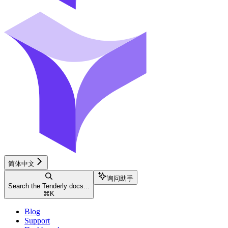
简体中文
询问助手
Search the Tenderly docs...
⌘
K
Blog
Support