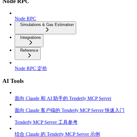
Node RPC
Node RPC
Simulations & Gas Estimation
Integrations
Reference
Node RPC 定价
AI Tools
面向 Claude 和 AI 助手的 Tenderly MCP Server
面向 Claude 客户端的 Tenderly MCP Server 快速入门
Tenderly MCP Server 工具参考
结合 Claude 的 Tenderly MCP Server 示例