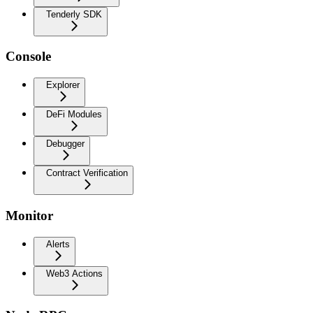
Tenderly SDK
Console
Explorer
DeFi Modules
Debugger
Contract Verification
Monitor
Alerts
Web3 Actions