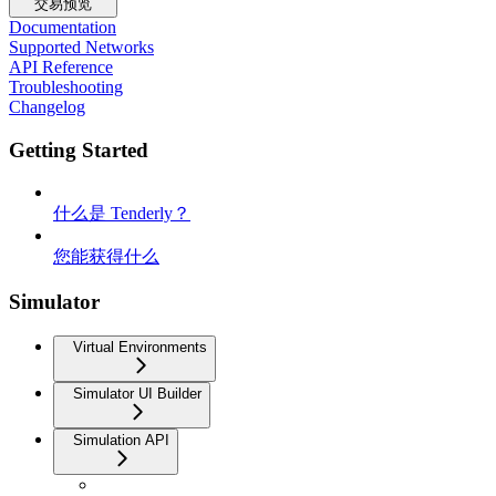
交易预览
Documentation
Supported Networks
API Reference
Troubleshooting
Changelog
Getting Started
什么是 Tenderly？
您能获得什么
Simulator
Virtual Environments
Simulator UI Builder
Simulation API