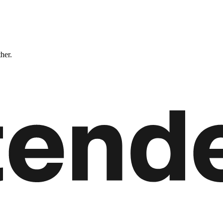
ther.