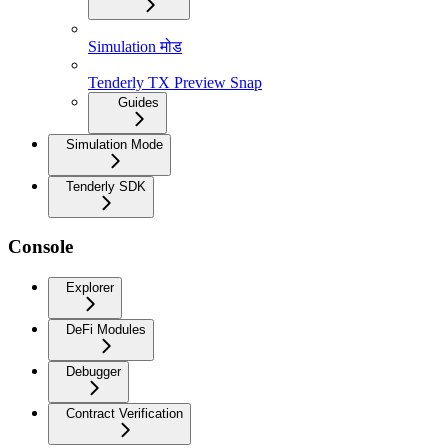
Simulation मोड
Tenderly TX Preview Snap
Guides
Simulation Mode
Tenderly SDK
Console
Explorer
DeFi Modules
Debugger
Contract Verification