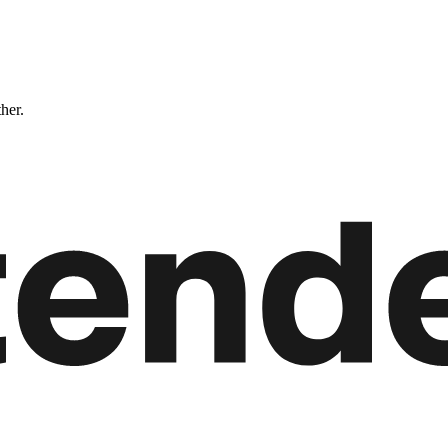
ther.