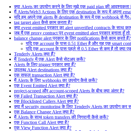
क्या Alerts का उपयोग करने के लिए मुझे एक paid plan की आवश्यकता 
मैं Alerts/Web3 Actions के लिए एक destination के रूप में अपना email
यदि हम अपने एक alerts के destination के रूप में एक webhook से गैर-2xx
tag target alert कैसे काम करता है?
क्या event emitted प्रकार का alert unverified contracts के साथ का
जब मैं एक proxy contract पर event emitted alert प्रकार बनाता हूँ तो स
balance change alert प्रकार के लिए notifications कैसे काम करते हैं?
यदि एक account के पास 0.51 Ether है और यह एक smart contrac
यदि एक account के पास पहले से 0.5 Ether से कम है तो क्या एक
Tenderly Alerts क्या हैं?
मैं Tenderly में एक Alert कैसे सेटअप करूँ?
Alerts के लिए trigger प्रकार क्या हैं?
उपलब्ध Alert destinations क्या हैं?
एक सफल transaction Alert क्या है?
मैं Alerts के लिए webhooks का उपयोग कैसे करूँ?
एक Event Emitted Alert क्या है?
project-scoped और account-scoped Alerts के बीच क्या अंतर है?
एक Failed Transaction Alert क्या है?
एक Blocklisted Callers Alert क्या है?
क्या मैं security monitoring के लिए Tenderly Alerts का उपयोग कर स
एक Balance Change Alert क्या है?
मैं Alerts के साथ token transfers की निगरानी कैसे करूँ?
एक Function Call Alert क्या है?
एक View Function Alert क्या है?