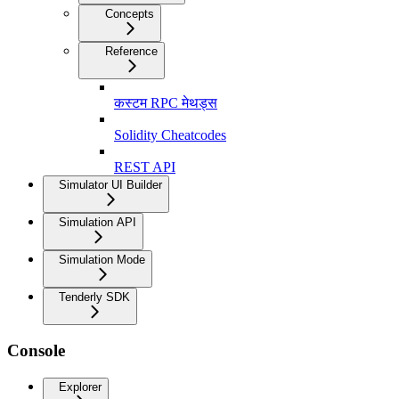
Concepts
Reference
कस्टम RPC मेथड्स
Solidity Cheatcodes
REST API
Simulator UI Builder
Simulation API
Simulation Mode
Tenderly SDK
Console
Explorer