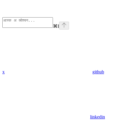
⌘
I
x
github
linkedin