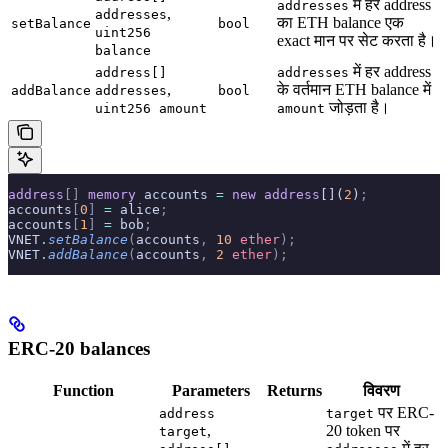
में हर address
addresses
,
addresses
का ETH balance एक
setBalance
bool
uint256
exact मान पर सेट करता है।
balance
में हर address
address[]
addresses
,
के वर्तमान ETH balance में
addBalance
addresses
bool
जोड़ता है।
uint256 amount
amount
address
[]
 memory
 accounts 
=
 new
 address
[](
2
)
;
accounts
[
0
]
 =
 alice
;
accounts
[
1
]
 =
 bob
;
VNET
.
setBalance
(
accounts
,
 10
 ether
);
VNET
.
addBalance
(
accounts
,
 2
 ether
);
ERC-20 balances
Function
Parameters
Returns
विवरण
पर ERC-
address
target
,
20 token पर
target