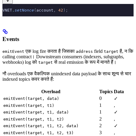
VNET
.
setNonce
(
account
,
 42
);
Events
एक log fire करता है जिसका
field
है, न कि
emitEvent
address
target
calling contract। Downstream consumers (indexers, subgraphs,
webhooks) log को
से real emission के रूप में मानते हैं।
target
नौ overloads एक वैकल्पिक unindexed data payload के साथ शून्य से चार
indexed topics कवर करते हैं:
Overload
Topics
Data
0
✓
emitEvent(target, data)
1
,
emitEvent(target, t1)
1
✓
emitEvent(target, t1, data)
2
,
emitEvent(target, t1, t2)
2
✓
emitEvent(target, t1, t2, data)
3
,
emitEvent(target, t1, t2, t3)