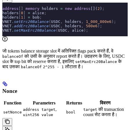
address
[]
 memory
 holders 
=
 new
 address
[](
2
)
;
holders
[
0
]
 =
 alice
;
holders
[
1
]
 =
 bob
;
VNET
.
setErc20Balance
(
USDC
,
 holders
,
 1_000_000e6
);
VNET
.
addErc20Balance
(
USDC
,
 holders
,
 500e6
);
VNET
.
setMaxErc20Balance
(
USDC
,
 alice
);
जो tokens balance storage slot में अतिरिक्त flags pack करते हैं, वे
को उसी के अनुसार report करते हैं। उदाहरण के लिए, USDC
balanceOf
slot के top bit को reserve करता है, इसलिए
के
setMaxErc20Balance
बाद उसका
लौटाता है।
balanceOf
2^255 - 1
Nonce
Function
Parameters
Returns
विवरण
,
की transaction
address target
target
setNonce
bool
count सेट करता है।
uint256 value