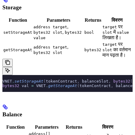
Storage
Function
Parameters
Returns
विवरण
,
पर
address target
target
,
में
setStorageAt
bytes32 slot
bytes32
bool
slot
value
लिखता है।
value
पर
target
,
address target
का वर्तमान
getStorageAt
bytes32
slot
bytes32 slot
मान पढ़ता है।
VNET
.
setStorageAt
(
tokenContract
,
 balanceSlot
,
 bytes32
(
u
bytes32
 val 
=
 VNET
.
getStorageAt
(
tokenContract
,
 balanceS
Balance
Function
Parameters
Returns
विवरण
address[]