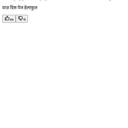
वाज़ दिस पेज हेल्पफुल
यस
नो