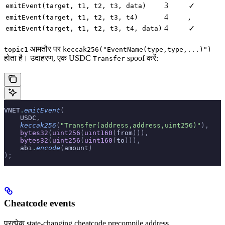
3
✓
emitEvent(target, t1, t2, t3, data)
4
,
emitEvent(target, t1, t2, t3, t4)
4
✓
emitEvent(target, t1, t2, t3, t4, data)
आमतौर पर
topic1
keccak256("EventName(type,type,...)")
होता है। उदाहरण, एक USDC
spoof करें:
Transfer
VNET
.
emitEvent
(
    USDC
,
    keccak256
(
"Transfer(address,address,uint256)"
),
    bytes32
(
uint256
(
uint160
(
from
))),
    bytes32
(
uint256
(
uint160
(
to
))),
    abi
.
encode
(
amount
)
);
Cheatcode events
प्रत्येक state-changing cheatcode precompile address