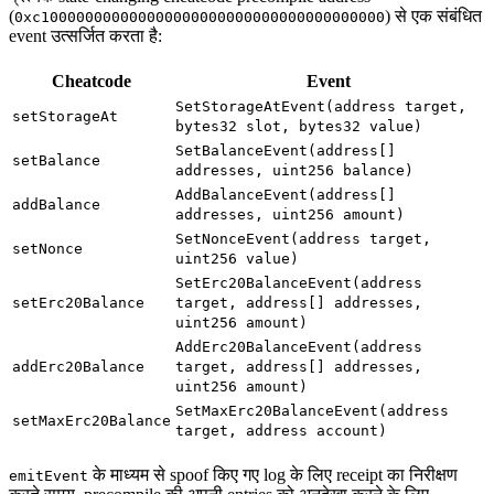
(
) से एक संबंधित
0xc100000000000000000000000000000000000000
event उत्सर्जित करता है:
Cheatcode
Event
SetStorageAtEvent(address target,
setStorageAt
bytes32 slot, bytes32 value)
SetBalanceEvent(address[]
setBalance
addresses, uint256 balance)
AddBalanceEvent(address[]
addBalance
addresses, uint256 amount)
SetNonceEvent(address target,
setNonce
uint256 value)
SetErc20BalanceEvent(address
setErc20Balance
target, address[] addresses,
uint256 amount)
AddErc20BalanceEvent(address
addErc20Balance
target, address[] addresses,
uint256 amount)
SetMaxErc20BalanceEvent(address
setMaxErc20Balance
target, address account)
के माध्यम से spoof किए गए log के लिए receipt का निरीक्षण
emitEvent