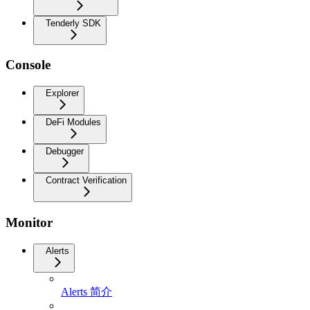
Tenderly SDK
Console
Explorer
DeFi Modules
Debugger
Contract Verification
Monitor
Alerts
Alerts 简介