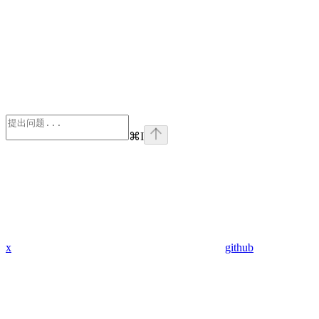
⌘
I
x
github