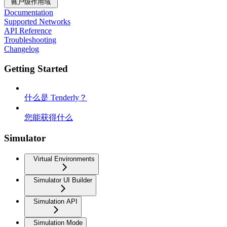
账户级作用域
Documentation
Supported Networks
API Reference
Troubleshooting
Changelog
Getting Started
什么是 Tenderly？
您能获得什么
Simulator
Virtual Environments
Simulator UI Builder
Simulation API
Simulation Mode