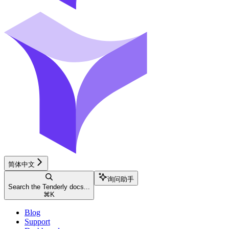
简体中文
询问助手
Search the Tenderly docs...
⌘
K
Blog
Support