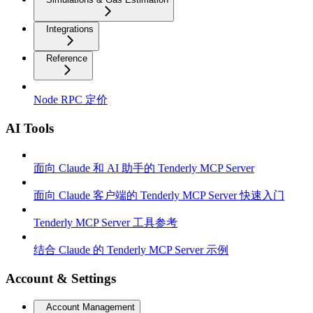
Integrations
Reference
Node RPC 定价
AI Tools
面向 Claude 和 AI 助手的 Tenderly MCP Server
面向 Claude 客户端的 Tenderly MCP Server 快速入门
Tenderly MCP Server 工具参考
结合 Claude 的 Tenderly MCP Server 示例
Account & Settings
Account Management