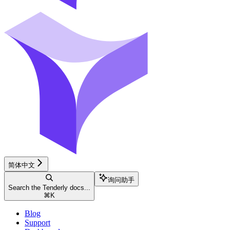
简体中文
询问助手
Search the Tenderly docs...
⌘
K
Blog
Support