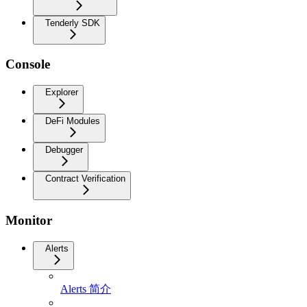
Tenderly SDK
Console
Explorer
DeFi Modules
Debugger
Contract Verification
Monitor
Alerts
Alerts 简介