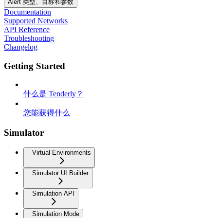
Alert 类型、目标和参数
Documentation
Supported Networks
API Reference
Troubleshooting
Changelog
Getting Started
什么是 Tenderly？
您能获得什么
Simulator
Virtual Environments
Simulator UI Builder
Simulation API
Simulation Mode