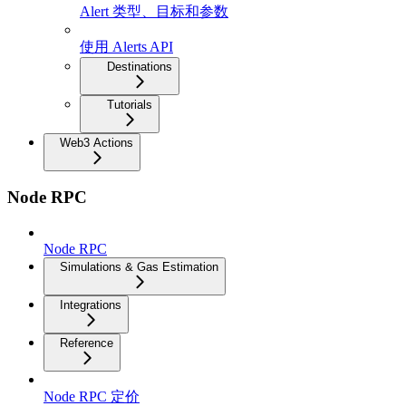
Alert 类型、目标和参数
使用 Alerts API
Destinations
Tutorials
Web3 Actions
Node RPC
Node RPC
Simulations & Gas Estimation
Integrations
Reference
Node RPC 定价