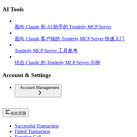
AI Tools
面向 Claude 和 AI 助手的 Tenderly MCP Server
面向 Claude 客户端的 Tenderly MCP Server 快速入门
Tenderly MCP Server 工具参考
结合 Claude 的 Tenderly MCP Server 示例
Account & Settings
Account Management
在此页面
Successful Transaction
Failed Transaction
Function Call