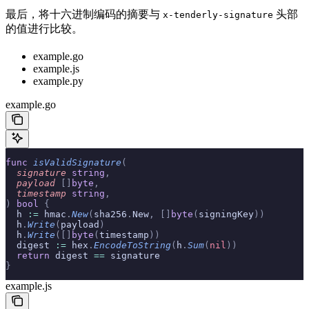
最后，将十六进制编码的摘要与
头部
x-tenderly-signature
的值进行比较。
example.go
example.js
example.py
example.go
func
 isValidSignature
(
  signature
 string
,
  payload
 []
byte
,
  timestamp
 string
,
)
 bool
 {
  h 
:=
 hmac
.
New
(
sha256
.
New
,
 []
byte
(
signingKey
))
  h
.
Write
(
payload
)
  h
.
Write
([]
byte
(
timestamp
))
  digest 
:=
 hex
.
EncodeToString
(
h
.
Sum
(
nil
))
  return
 digest 
==
 signature
}
example.js