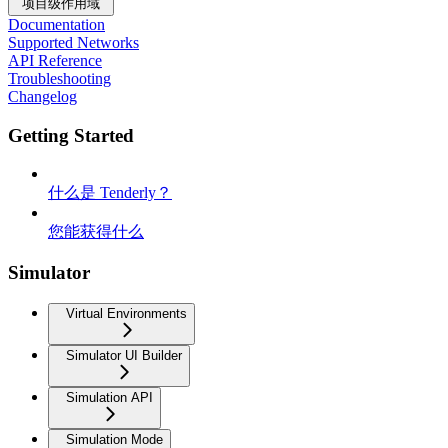
项目级作用域
Documentation
Supported Networks
API Reference
Troubleshooting
Changelog
Getting Started
什么是 Tenderly？
您能获得什么
Simulator
Virtual Environments
Simulator UI Builder
Simulation API
Simulation Mode