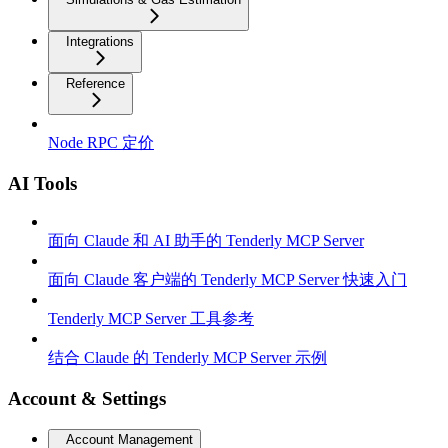
Integrations
Reference
Node RPC 定价
AI Tools
面向 Claude 和 AI 助手的 Tenderly MCP Server
面向 Claude 客户端的 Tenderly MCP Server 快速入门
Tenderly MCP Server 工具参考
结合 Claude 的 Tenderly MCP Server 示例
Account & Settings
Account Management