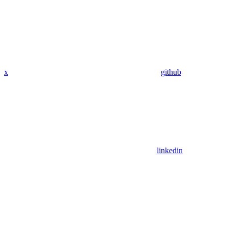
x
github
linkedin