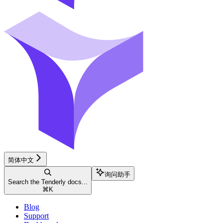
简体中文
询问助手
Search the Tenderly docs...
⌘
K
Blog
Support