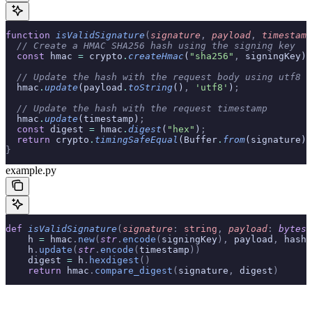
function
 isValidSignature
(
signature
,
 payload
,
 timestamp
  // Create a HMAC SHA256 hash using the signing key
  const
 hmac 
=
 crypto
.
createHmac
(
"sha256"
,
 signingKey)
;
  // Update the hash with the request body using utf8
  hmac
.
update
(payload
.
toString
()
,
 'utf8'
)
;
  // Update the hash with the request timestamp
  hmac
.
update
(timestamp)
;
  const
 digest 
=
 hmac
.
digest
(
"hex"
)
;
  return
 crypto
.
timingSafeEqual
(Buffer
.
from
(signature)
,
}
example.py
def
 isValidSignature
(
signature
:
 string
,
 payload
:
 bytes
,
    h 
=
 hmac
.
new
(
str
.
encode
(
signingKey
),
 payload
,
 hashl
    h
.
update
(
str
.
encode
(
timestamp
))
    digest 
=
 h
.
hexdigest
()
    return
 hmac
.
compare_digest
(
signature
,
 digest
)