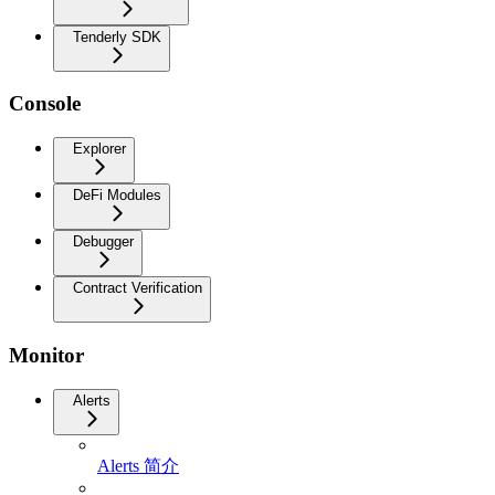
Tenderly SDK
Console
Explorer
DeFi Modules
Debugger
Contract Verification
Monitor
Alerts
Alerts 简介