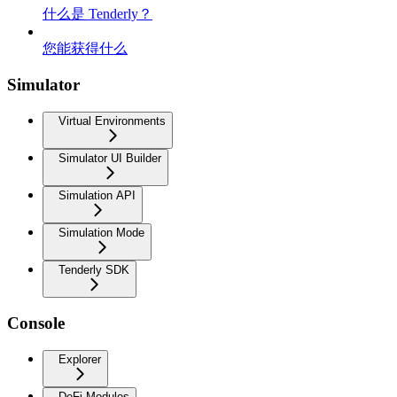
什么是 Tenderly？
您能获得什么
Simulator
Virtual Environments
Simulator UI Builder
Simulation API
Simulation Mode
Tenderly SDK
Console
Explorer
DeFi Modules