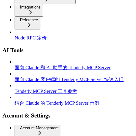
Integrations
Reference
Node RPC 定价
AI Tools
面向 Claude 和 AI 助手的 Tenderly MCP Server
面向 Claude 客户端的 Tenderly MCP Server 快速入门
Tenderly MCP Server 工具参考
结合 Claude 的 Tenderly MCP Server 示例
Account & Settings
Account Management