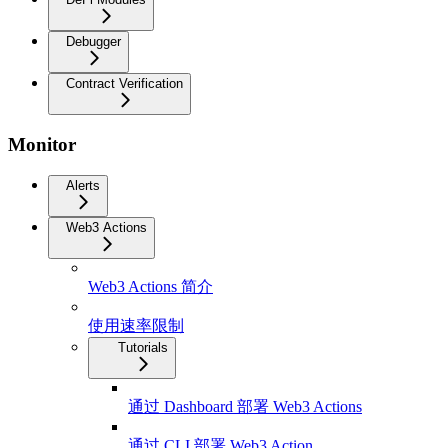
Debugger
Contract Verification
Monitor
Alerts
Web3 Actions
Web3 Actions 简介
使用速率限制
Tutorials
通过 Dashboard 部署 Web3 Actions
通过 CLI 部署 Web3 Action