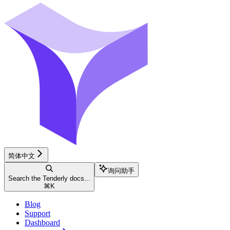
简体中文
询问助手
Search the Tenderly docs...
⌘
K
Blog
Support
Dashboard