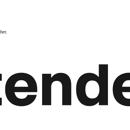
ther.