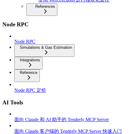
References
Node RPC
Node RPC
Simulations & Gas Estimation
Integrations
Reference
Node RPC 定价
AI Tools
面向 Claude 和 AI 助手的 Tenderly MCP Server
面向 Claude 客户端的 Tenderly MCP Server 快速入门