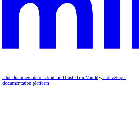
This documentation is built and hosted on Mintlify, a developer
documentation platform
Assistant
Responses
are
generated
using