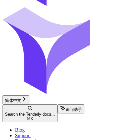
简体中文
询问助手
Search the Tenderly docs...
⌘
K
Blog
Support