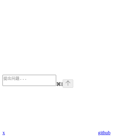
⌘
I
x
github