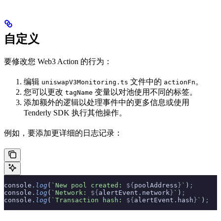
自定义
要修改您 Web3 Action 的行为：
编辑
文件中的
。
uniswapV3Monitoring.ts
actionFn
您可以更改
变量以对池使用不同的标签。
tagName
添加额外的逻辑以处理事件中的更多信息或使用
Tenderly SDK 执行其他操作。
例如，要添加更详细的日志记录：
console
.
log
(
`New pool created: 
${
poolAddress
}
`
)
;
console
.
log
(
`Network: 
${
alertEvent
.
network
}
`
)
;
console
.
log
(
`Transaction hash: 
${
alertEvent
.
hash
}
`
)
;