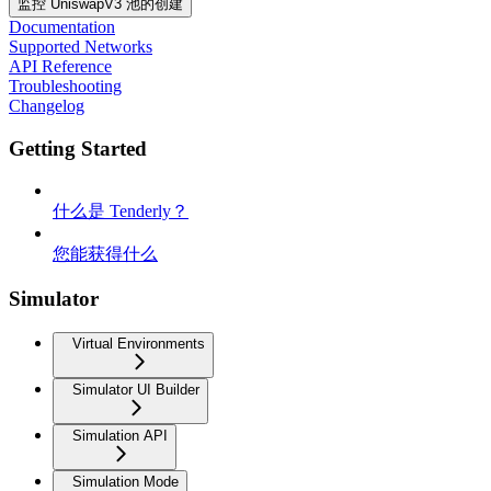
监控 UniswapV3 池的创建
Documentation
Supported Networks
API Reference
Troubleshooting
Changelog
Getting Started
什么是 Tenderly？
您能获得什么
Simulator
Virtual Environments
Simulator UI Builder
Simulation API
Simulation Mode