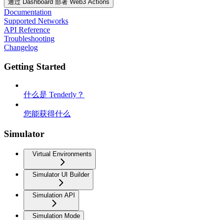
通过 Dashboard 部署 Web3 Actions
Documentation
Supported Networks
API Reference
Troubleshooting
Changelog
Getting Started
什么是 Tenderly？
您能获得什么
Simulator
Virtual Environments
Simulator UI Builder
Simulation API
Simulation Mode