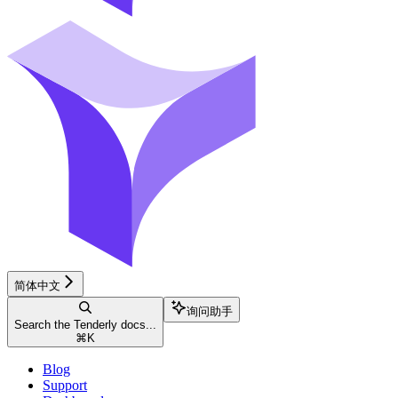
简体中文
询问助手
Search the Tenderly docs...
⌘
K
Blog
Support