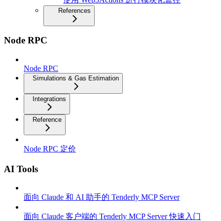
References
Node RPC
Node RPC
Simulations & Gas Estimation
Integrations
Reference
Node RPC 定价
AI Tools
面向 Claude 和 AI 助手的 Tenderly MCP Server
面向 Claude 客户端的 Tenderly MCP Server 快速入门