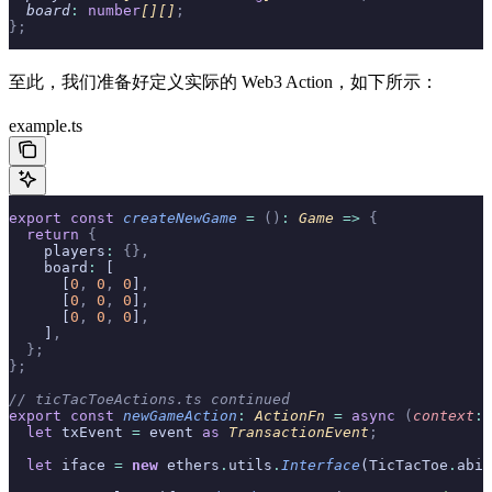
  board
:
 number
[][]
;
};
至此，我们准备好定义实际的 Web3 Action，如下所示：
example.ts
export
 const
 createNewGame
 =
 ()
:
 Game
 =>
 {
  return
 {
    players
:
 {},
    board
:
 [
      [
0
,
 0
,
 0
]
,
      [
0
,
 0
,
 0
]
,
      [
0
,
 0
,
 0
]
,
    ]
,
  };
};
// ticTacToeActions.ts continued
export
 const
 newGameAction
:
 ActionFn 
=
 async
 (
context
:
 
  let
 txEvent 
=
 event 
as
 TransactionEvent
;
  let
 iface 
=
 new
 ethers
.
utils
.
Interface
(TicTacToe
.
abi)