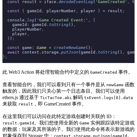
  const
 result 
=
 iface
.
decodeEventLog
(
'GameCreated'
,
 tx
  const
 {
 gameId
,
 playerNumber
,
 player 
}
 =
 result
;
  console
.
log
(
'Game Created Event:'
,
 {
    gameId
:
 gameId
.
toString
()
,
    playerNumber
,
    player
,
  }
)
;
  const
 game
:
 Game 
=
 createNewGame
()
;
  await
 context
.
storage
.
putJson
(gameId
.
toString
()
,
 game
};
此 Web3 Action 将处理智能合约中定义的
事件。
GameCreated
查看智能合约，我们可以看到只有一个事件是从
函数
newGame
触发的，因此我们只关心第一个日志条目。我们可以使用
ethers.js 通过基于
解码
TicTacToe.abi
txEvent.logs[0].data
来获取
，即 GameCreated 事件。
result
在这里我们可以访问在此特定游戏创建时关联的 ID：
。我们想使用全新的
实例跟踪该特定游戏
result.gameId
Game
的数据：玩家及其所落的子。我们使用此命令将表示新游戏的
对象保存到 Storage 中：
context.storage.putJson(gameId,