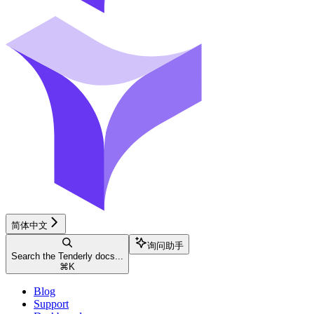
简体中文
询问助手
Search the Tenderly docs...
⌘
K
Blog
Support