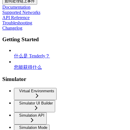
如何处理链上事件
Documentation
Supported Networks
API Reference
Troubleshooting
Changelog
Getting Started
什么是 Tenderly？
您能获得什么
Simulator
Virtual Environments
Simulator UI Builder
Simulation API
Simulation Mode