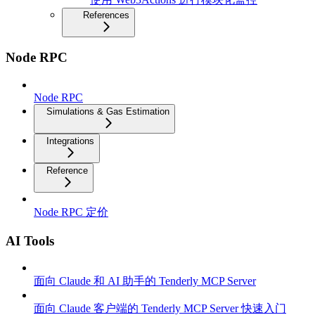
References
Node RPC
Node RPC
Simulations & Gas Estimation
Integrations
Reference
Node RPC 定价
AI Tools
面向 Claude 和 AI 助手的 Tenderly MCP Server
面向 Claude 客户端的 Tenderly MCP Server 快速入门