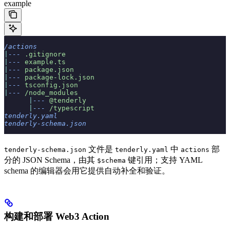
example
/actions
|
---
 .gitignore
|
---
 example.ts
|
---
 package.json
|
---
 package-lock.json
|
---
 tsconfig.json
|
---
 /node_modules
      |
---
 @tenderly
      |
---
 /typescript
tenderly.yaml
tenderly-schema.json
文件是
中
部
tenderly-schema.json
tenderly.yaml
actions
分的 JSON Schema，由其
键引用；支持 YAML
$schema
schema 的编辑器会用它提供自动补全和验证。
构建和部署 Web3 Action