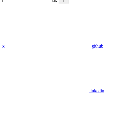
⌘
I
x
github
linkedin