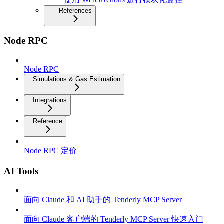
References
Node RPC
Node RPC
Simulations & Gas Estimation
Integrations
Reference
Node RPC 定价
AI Tools
面向 Claude 和 AI 助手的 Tenderly MCP Server
面向 Claude 客户端的 Tenderly MCP Server 快速入门