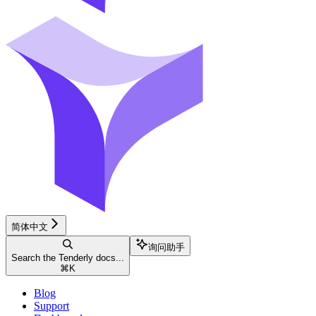
简体中文
询问助手
Search the Tenderly docs...
⌘
K
Blog
Support