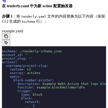
在
tenderly.yaml
中为新 action 配置触发器
步骤 1
：将
文件的内容替换为以下内容（保留
tenderly.yaml
CLI 生成的
行）：
$schema
example.yaml
$schema
:
 ./tenderly-schema.json
account_id
:
 ''
project_slug
:
 ''
actions
:
  username/project-slug
:
    runtime
:
 v2
    sources
:
 actions
    specs
:
      block-number-printer
:
        description
:
 Example Web3 Action that logs bloc
        function
:
 example:blockHelloWorldFn
        trigger
:
          type
:
 block
          block
:
            network
:
              -
 1