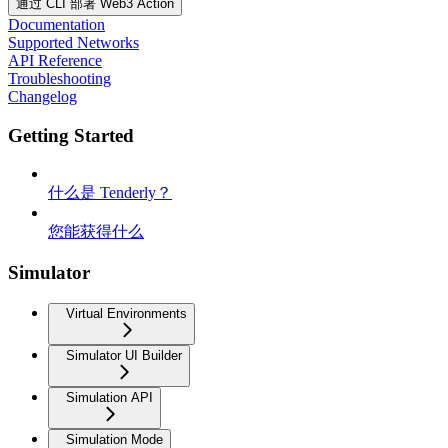
通过 CLI 部署 Web3 Action
Documentation
Supported Networks
API Reference
Troubleshooting
Changelog
Getting Started
什么是 Tenderly？
您能获得什么
Simulator
Virtual Environments
Simulator UI Builder
Simulation API
Simulation Mode