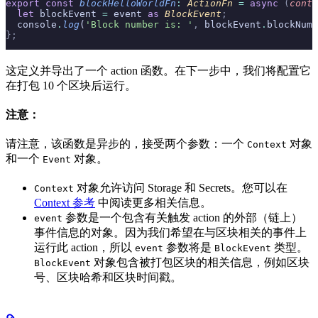
export
 const
 blockHelloWorldFn
:
 ActionFn 
=
 async
 (
conte
  let
 blockEvent 
=
 event 
as
 BlockEvent
;
  console
.
log
(
'Block number is: '
,
 blockEvent
.
blockNumb
};
这定义并导出了一个 action 函数。在下一步中，我们将配置它
在打包 10 个区块后运行。
注意：
请注意，该函数是异步的，接受两个参数：一个
对象
Context
和一个
对象。
Event
对象允许访问 Storage 和 Secrets。您可以在
Context
Context 参考
中阅读更多相关信息。
参数是一个包含有关触发 action 的外部（链上）
event
事件信息的对象。因为我们希望在与区块相关的事件上
运行此 action，所以
参数将是
类型。
event
BlockEvent
对象包含被打包区块的相关信息，例如区块
BlockEvent
号、区块哈希和区块时间戳。