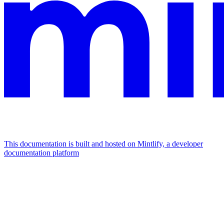
This documentation is built and hosted on Mintlify, a developer
documentation platform
Assistant
Responses
are