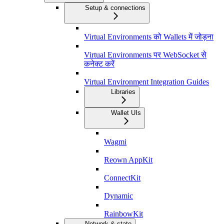
Setup & connections
Virtual Environments को Wallets में जोड़ना
Virtual Environments पर WebSocket से
कनेक्ट करें
Virtual Environment Integration Guides
Libraries
Wallet UIs
Wagmi
Reown AppKit
ConnectKit
Dynamic
RainbowKit
Network & state