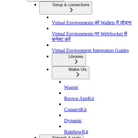
Setup & connections
Virtual Environments को Wallets में जोड़ना
Virtual Environments पर WebSocket से
कनेक्ट करें
Virtual Environment Integration Guides
Libraries
Wallet UIs
Wagmi
Reown AppKit
ConnectKit
Dynamic
RainbowKit
Network & state