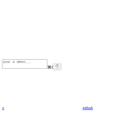
⌘
I
x
github