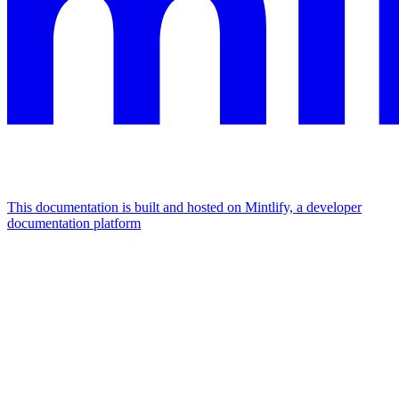
This documentation is built and hosted on Mintlify, a developer
documentation platform
Assistant
Responses
are
generated
using
AI