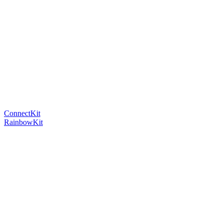
ConnectKit
RainbowKit