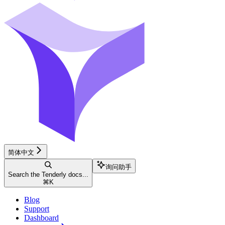
简体中文
询问助手
Search the Tenderly docs...
⌘
K
Blog
Support
Dashboard