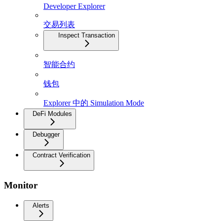
Developer Explorer
交易列表
Inspect Transaction
智能合约
钱包
Explorer 中的 Simulation Mode
DeFi Modules
Debugger
Contract Verification
Monitor
Alerts