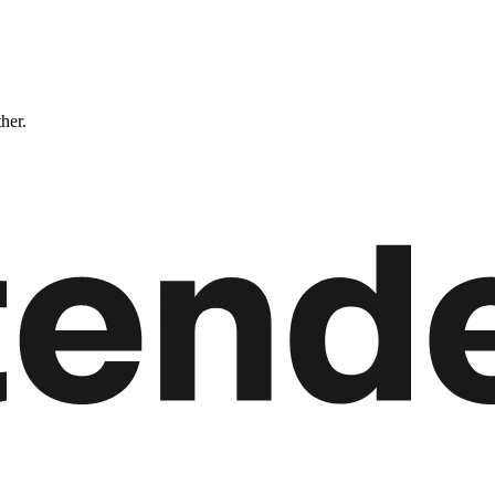
ther.