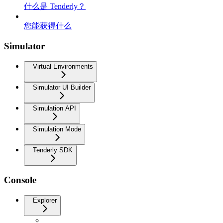
什么是 Tenderly？
您能获得什么
Simulator
Virtual Environments
Simulator UI Builder
Simulation API
Simulation Mode
Tenderly SDK
Console
Explorer