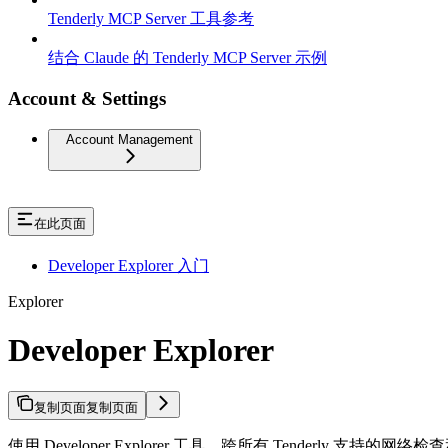
Tenderly MCP Server 工具参考
结合 Claude 的 Tenderly MCP Server 示例
Account & Settings
Account Management
在此页面
Developer Explorer 入门
Explorer
Developer Explorer
复制页面
复制页面
使用 Developer Explorer 工具，跨所有 Tenderly 支