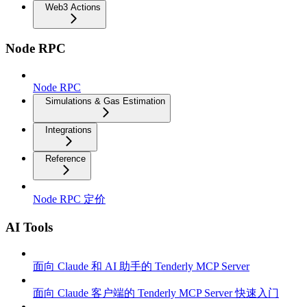
Web3 Actions
Node RPC
Node RPC
Simulations & Gas Estimation
Integrations
Reference
Node RPC 定价
AI Tools
面向 Claude 和 AI 助手的 Tenderly MCP Server
面向 Claude 客户端的 Tenderly MCP Server 快速入门