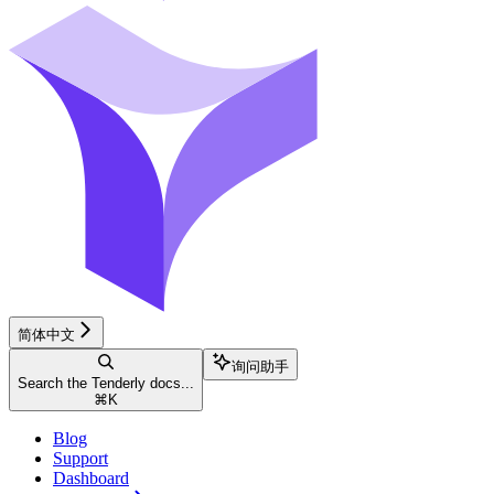
简体中文
询问助手
Search the Tenderly docs...
⌘
K
Blog
Support
Dashboard