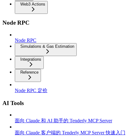
Web3 Actions
Node RPC
Node RPC
Simulations & Gas Estimation
Integrations
Reference
Node RPC 定价
AI Tools
面向 Claude 和 AI 助手的 Tenderly MCP Server
面向 Claude 客户端的 Tenderly MCP Server 快速入门