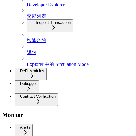
Developer Explorer
交易列表
Inspect Transaction
智能合约
钱包
Explorer 中的 Simulation Mode
DeFi Modules
Debugger
Contract Verification
Monitor
Alerts