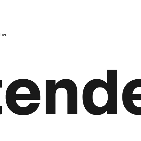
ther.