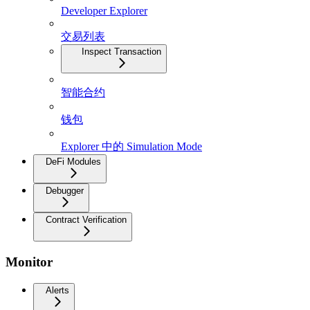
Developer Explorer
交易列表
Inspect Transaction
智能合约
钱包
Explorer 中的 Simulation Mode
DeFi Modules
Debugger
Contract Verification
Monitor
Alerts