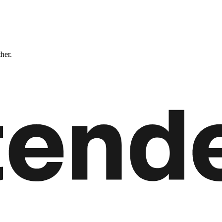
ther.