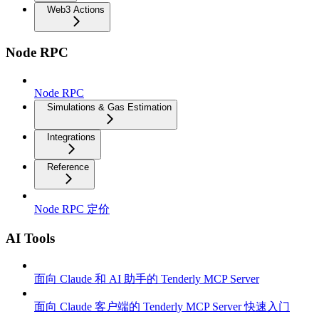
Web3 Actions
Node RPC
Node RPC
Simulations & Gas Estimation
Integrations
Reference
Node RPC 定价
AI Tools
面向 Claude 和 AI 助手的 Tenderly MCP Server
面向 Claude 客户端的 Tenderly MCP Server 快速入门