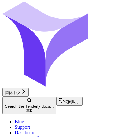
简体中文
询问助手
Search the Tenderly docs...
⌘
K
Blog
Support
Dashboard