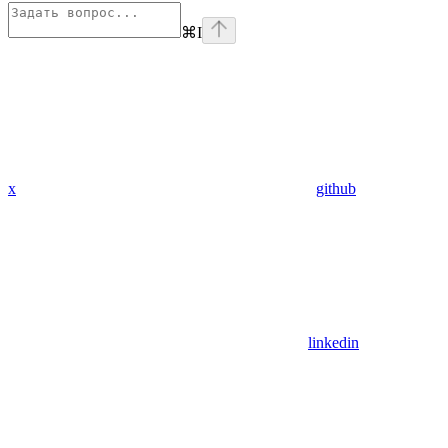
⌘
I
x
github
linkedin