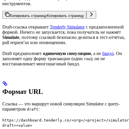
инструментов.
Копировать страницу
Копировать страницу
Draft-ссылка открывает
Tenderly Simulator
с предзаполненной
формой. Ничего не запускается, пока получатель не нажмёт
Simulate
, поэтому ссылкой безопасно делиться в тест-отчётах,
pull request’ах или оповещениях.
Draft предзаполняет
одиночную симуляцию
, а не
бандл
. Он
заполняет одну форму транзакции (один
); он не
row
восстанавливает многошаговый бандл.
Формат URL
Ссылка — это маршрут новой симуляции Simulator с query-
параметром
:
draft
https://dashboard.tenderly.co/<org>/<project>/simulator
draft=<value>