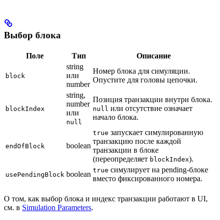
Выбор блока
Поле
Тип
Описание
string
Номер блока для симуляции.
или
block
Опустите для головы цепочки.
number
string,
Позиция транзакции внутри блока.
number
или отсутствие означает
blockIndex
null
или
начало блока.
null
запускает симулированную
true
транзакцию после каждой
boolean
endOfBlock
транзакции в блоке
(переопределяет
).
blockIndex
симулирует на pending-блоке
true
boolean
usePendingBlock
вместо фиксированного номера.
О том, как выбор блока и индекс транзакции работают в UI,
см. в
Simulation Parameters
.