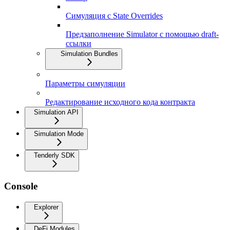
Симуляция с State Overrides
Предзаполнение Simulator с помощью draft-
ссылки
Simulation Bundles
Параметры симуляции
Редактирование исходного кода контракта
Simulation API
Simulation Mode
Tenderly SDK
Console
Explorer
DeFi Modules