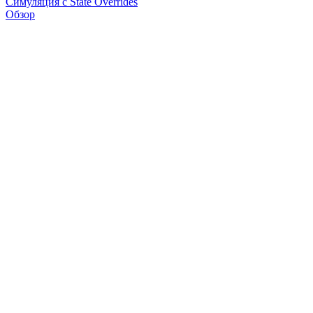
Симуляция с State Overrides
Обзор