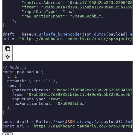
        "contractAddress"
:
 "0xdac17f958d2ee523a22062069
        "from"
:
 "0xab5801a7d398351b8be11c439e05c5b3259a
        "inputDataType"
:
 "raw"
,
        "rawFunctionInput"
:
 "0xa9059cbb…"
,
    },
}
draft 
=
 base64
.
urlsafe_b64encode
(
json
.
dumps
(
payload
).
en
url 
=
 f
"https://dashboard.tenderly.co/<org>/<project>/s
// Node.js
const
 payload 
=
 {
  v
:
 1
,
  network
:
 {
 id
:
 "1"
 },
  row
:
 {
    contractAddress
:
 "0xdac17f958d2ee523a2206206994597c
    from
:
 "0xab5801a7d398351b8be11c439e05c5b3259aec9b"
,
    inputDataType
:
 "raw"
,
    rawFunctionInput
:
 "0xa9059cbb…"
,
  },
};
const
 draft 
=
 Buffer
.
from
(
JSON
.
stringify
(payload))
.
toSt
const
 url 
=
 `https://dashboard.tenderly.co/<org>/<proje