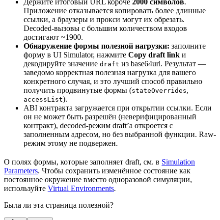
Держите итоговый URL короче
2000 символов
.
Приложение отказывается копировать более длинные
ссылки, а браузеры и прокси могут их обрезать.
Decoded-вызовы с большим количеством входов
достигают ~1900.
Обнаружение формы полезной нагрузки:
заполните
форму в UI Simulator, нажмите
Copy draft link
и
декодируйте значение
из base64url. Результат —
draft
заведомо корректная полезная нагрузка для вашего
конкретного случая, и это лучший способ правильно
получить продвинутые формы (
,
stateOverrides
).
accessList
ABI контракта загружается при открытии ссылки. Если
он не может быть разрешён (неверифицированный
контракт), decoded-режим draft’а откроется с
заполненным адресом, но без выбранной функции. Raw-
режим этому не подвержен.
О полях формы, которые заполняет draft, см. в
Simulation
Parameters
. Чтобы сохранить изменённое состояние как
постоянное окружение вместо одноразовой симуляции,
используйте
Virtual Environments
.
Была ли эта страница полезной?