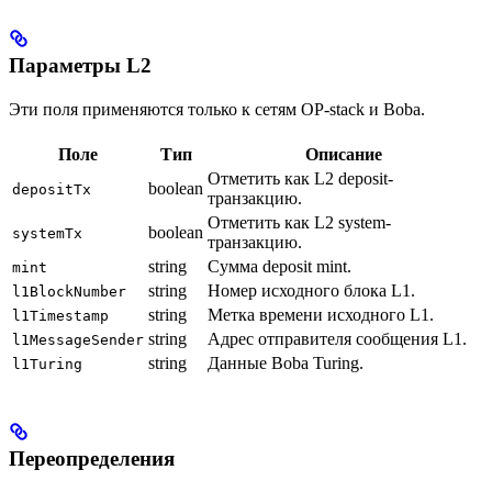
Параметры L2
Эти поля применяются только к сетям OP-stack и Boba.
Поле
Тип
Описание
Отметить как L2 deposit-
boolean
depositTx
транзакцию.
Отметить как L2 system-
boolean
systemTx
транзакцию.
string
Сумма deposit mint.
mint
string
Номер исходного блока L1.
l1BlockNumber
string
Метка времени исходного L1.
l1Timestamp
string
Адрес отправителя сообщения L1.
l1MessageSender
string
Данные Boba Turing.
l1Turing
Переопределения