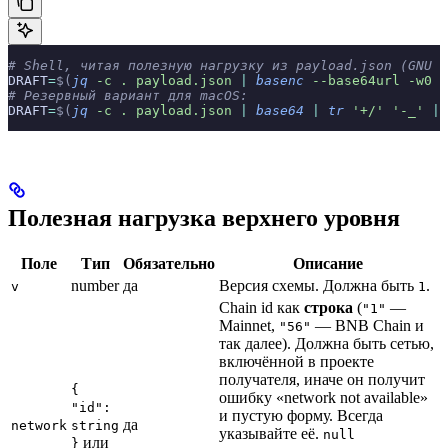
# Shell, читая полезную нагрузку из payload.json (GNU c
DRAFT
=
$(
jq
 -c
 .
 payload.json
 |
 basenc
 --base64url
 -w0
 |
# Резервный вариант для macOS:
DRAFT
=
$(
jq
 -c
 .
 payload.json
 |
 base64
 |
 tr
 '+/'
 '-_'
 |
 
Полезная нагрузка верхнего уровня
Поле
Тип
Обязательно
Описание
number
да
Версия схемы. Должна быть
.
v
1
Chain id как
строка
(
—
"1"
Mainnet,
— BNB Chain и
"56"
так далее). Должна быть сетью,
включённой в проекте
получателя, иначе он получит
{
ошибку «network not available»
"id":
и пустую форму. Всегда
да
network
string
указывайте её.
null
или
}