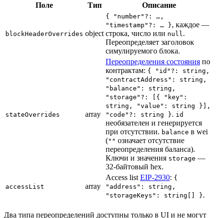
Поле
Тип
Описание
{ "number"?: …,
, каждое —
"timestamp"?: … }
object
строка, число или
.
blockHeaderOverrides
null
Переопределяет заголовок
симулируемого блока.
Переопределения состояния
по
контрактам:
{ "id"?: string,
"contractAddress": string,
"balance": string,
"storage"?: [{ "key":
string, "value": string }],
array
.
stateOverrides
"code"?: string }
id
необязателен и генерируется
при отсутствии.
в wei
balance
(
означает отсутствие
""
переопределения баланса).
Ключи и значения
—
storage
32-байтовый hex.
Access list
EIP-2930
:
{
array
accessList
"address": string,
.
"storageKeys": string[] }
Два типа переопределений доступны только в UI и не могут