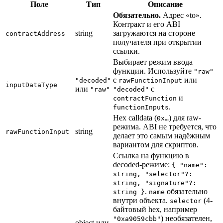
Поле
Тип
Описание
Обязательно.
Адрес «to».
Контракт и его ABI
string
загружаются на стороне
contractAddress
получателя при открытии
ссылки.
Выбирает режим ввода
функции. Используйте
"raw"
с
или
"decoded"
rawFunctionInput
inputDataType
или
с
"raw"
"decoded"
и
contractFunction
.
functionInputs
Hex calldata (
) для raw-
0x…
режима. ABI не требуется, что
string
rawFunctionInput
делает это самым надёжным
вариантом для скриптов.
Ссылка на функцию в
decoded-режиме:
{ "name":
string, "selector"?:
string, "signature"?:
.
обязательно
string }
name
внутри объекта.
(4-
selector
байтовый hex, например
) необязателен,
"0xa9059cbb"
object или