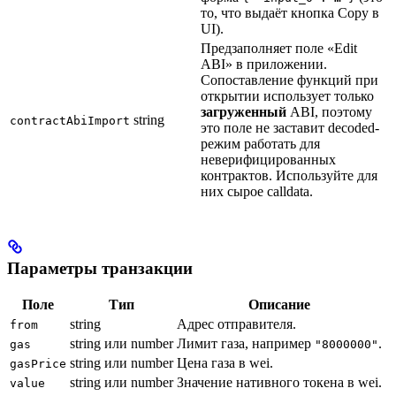
то, что выдаёт кнопка Copy в
UI).
Предзаполняет поле «Edit
ABI» в приложении.
Сопоставление функций при
открытии использует только
загруженный
ABI, поэтому
string
contractAbiImport
это поле не заставит decoded-
режим работать для
неверифицированных
контрактов. Используйте для
них сырое calldata.
Параметры транзакции
Поле
Тип
Описание
string
Адрес отправителя.
from
string или number
Лимит газа, например
.
gas
"8000000"
string или number
Цена газа в wei.
gasPrice
string или number
Значение нативного токена в wei.
value