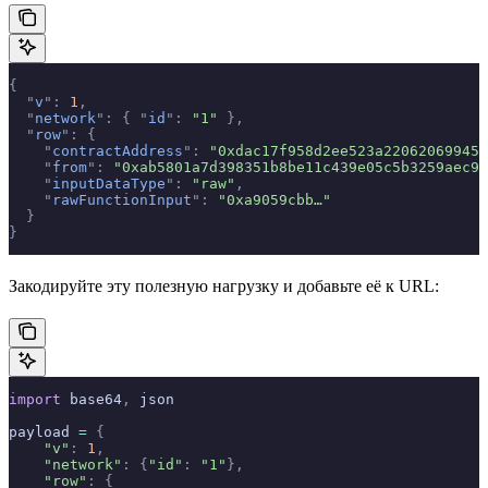
{
  "
v
"
:
 1
,
  "
network
"
:
 {
 "
id
"
:
 "1"
 },
  "
row
"
:
 {
    "
contractAddress
"
:
 "0xdac17f958d2ee523a220620699459
    "
from
"
:
 "0xab5801a7d398351b8be11c439e05c5b3259aec9b
    "
inputDataType
"
:
 "raw"
,
    "
rawFunctionInput
"
:
 "0xa9059cbb…"
  }
}
Закодируйте эту полезную нагрузку и добавьте её к URL:
import
 base64
,
 json
payload 
=
 {
    "v"
:
 1
,
    "network"
:
 {
"id"
:
 "1"
},
    "row"
:
 {