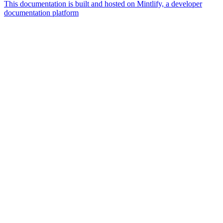
This documentation is built and hosted on Mintlify, a developer
documentation platform
Assistant
Responses
are
generated
using
AI
and
may
contain
mistakes.