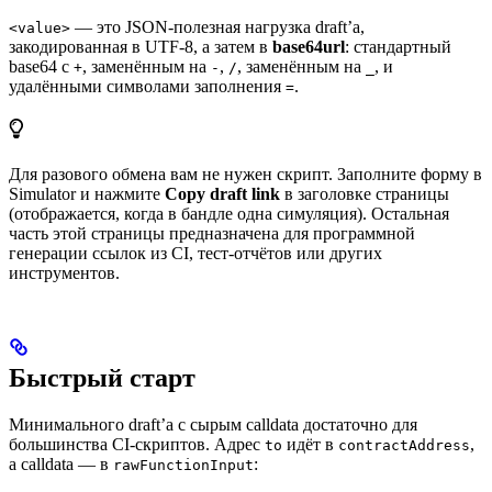
— это JSON-полезная нагрузка draft’а,
<value>
закодированная в UTF-8, а затем в
base64url
: стандартный
base64 с
, заменённым на
,
, заменённым на
, и
+
-
/
_
удалёнными символами заполнения
.
=
Для разового обмена вам не нужен скрипт. Заполните форму в
Simulator и нажмите
Copy draft link
в заголовке страницы
(отображается, когда в бандле одна симуляция). Остальная
часть этой страницы предназначена для программной
генерации ссылок из CI, тест-отчётов или других
инструментов.
Быстрый старт
Минимального draft’а с сырым calldata достаточно для
большинства CI-скриптов. Адрес
идёт в
,
to
contractAddress
а calldata — в
:
rawFunctionInput