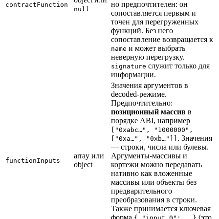
но предпочтителен: он
contractFunction
null
сопоставляется первым и
точен для перегруженных
функций. Без него
сопоставление возвращается к
и может выбрать
name
неверную перегрузку.
служит только для
signature
информации.
Значения аргументов в
decoded-режиме.
Предпочтительно:
позиционный массив
в
порядке ABI, например
["0xabc…", "1000000",
. Значения
["0xa…", "0xb…"]]
— строки, числа или булевы.
array или
Аргументы-массивы и
functionInputs
object
кортежи можно передавать
нативно как вложенные
массивы или объекты без
предварительного
преобразования в строки.
Также принимается ключевая
форма
(это
{ "input_0": … }