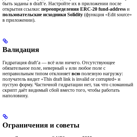
быть заданы в draft’е. Настройте их в приложении после
открытия ссылки:
переопределения ERC-20 fund-address
и
пользовательские исходники Solidity
(функция «Edit source»
в приложении).
Валидация
Гидратация draft’а — всё или ничего. Отсутствующее
обязательное поле, неверный
или любое поле с
v
неправильным типом отклоняет
всю
полезную нагрузку:
получатель видит «This draft link is invalid or corrupted» и
пустую форму. Частичной гидратации нет, так что сломанный
скрипт даёт видимый сбой вместо того, чтобы работать
наполовину.
Ограничения и советы