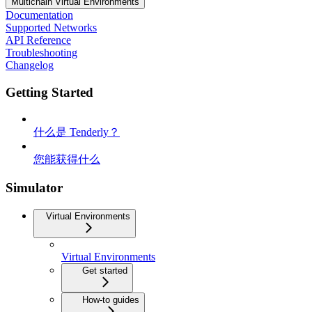
Multichain Virtual Environments
Documentation
Supported Networks
API Reference
Troubleshooting
Changelog
Getting Started
什么是 Tenderly？
您能获得什么
Simulator
Virtual Environments
Virtual Environments
Get started
How-to guides