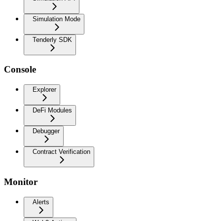
Simulation Mode
Tenderly SDK
Console
Explorer
DeFi Modules
Debugger
Contract Verification
Monitor
Alerts