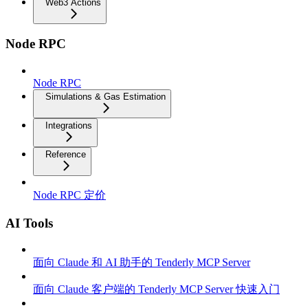
Web3 Actions
Node RPC
Node RPC
Simulations & Gas Estimation
Integrations
Reference
Node RPC 定价
AI Tools
面向 Claude 和 AI 助手的 Tenderly MCP Server
面向 Claude 客户端的 Tenderly MCP Server 快速入门