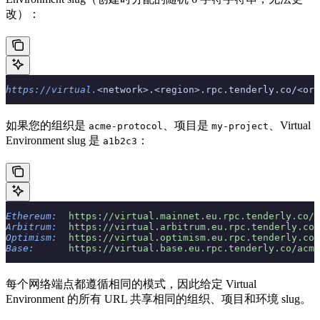
改）：
https://virtual.
<network>.<region>.rpc.tenderly.co/<org
如果您的组织是
、项目是
、Virtual
acme-protocol
my-project
Environment slug 是
：
a1b2c3
Ethereum:
  https://virtual.mainnet.eu.rpc.tenderly.co/a
Arbitrum:
  https://virtual.arbitrum.eu.rpc.tenderly.co/
Optimism:
  https://virtual.optimism.eu.rpc.tenderly.co/
Base:
      https://virtual.base.eu.rpc.tenderly.co/acme
每个网络端点都遵循相同的模式，因此给定 Virtual
Environment 的所有 URL 共享相同的组织、项目和环境 slug。