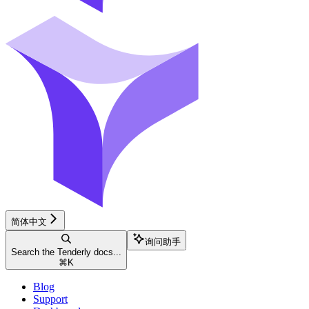
简体中文
询问助手
Search the Tenderly docs...
⌘
K
Blog
Support