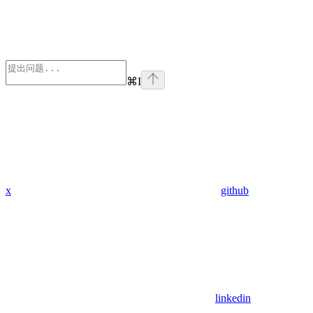
⌘
I
x
github
linkedin