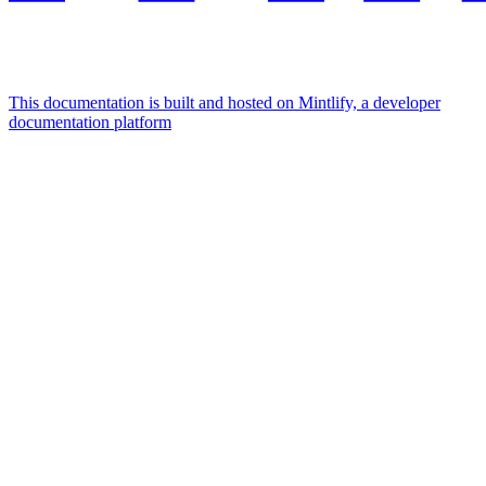
This documentation is built and hosted on Mintlify, a developer
documentation platform
Assistant
Responses
are
generated
using
AI
and
may
contain
mistakes.