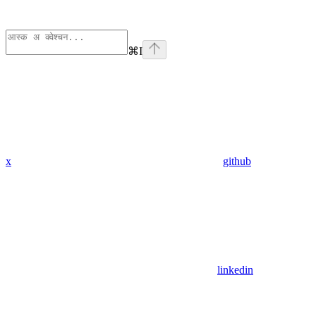
⌘
I
x
github
linkedin