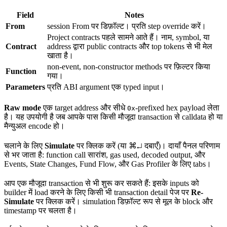
Field
Notes
From
session From पर डिफ़ॉल्ट। प्रति step override करें।
Project contracts पहले सामने आते हैं। नाम, symbol, या
Contract
address द्वारा public contracts और top tokens से भी मेल
खाता है।
non-event, non-constructor methods पर फ़िल्टर किया
Function
गया।
Parameters
प्रति ABI argument एक typed input।
Raw mode
एक target address और सीधे
-prefixed hex payload लेता
0x
है। यह उपयोगी है जब आपके पास किसी मौजूदा transaction से calldata हो या
मैन्युअल encode हो।
चलाने के लिए
Simulate
पर क्लिक करें (या
⌘↵
दबाएँ)। दायाँ पैनल परिणाम
से भर जाता है: function call सारांश, gas used, decoded output, और
Events, State Changes, Fund Flow, और Gas Profiler के लिए tabs।
आप एक मौजूदा transaction से भी शुरू कर सकते हैं: इसके inputs को
builder में load करने के लिए किसी भी transaction detail पेज पर
Re-
Simulate
पर क्लिक करें। simulation डिफ़ॉल्ट रूप से मूल के block और
timestamp पर चलता है।