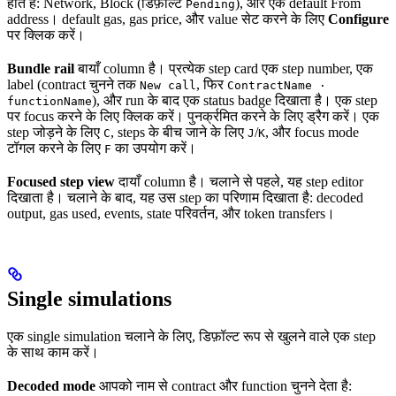
होते हैं: Network, Block (डिफ़ॉल्ट
), और एक default From
Pending
address। default gas, gas price, और value सेट करने के लिए
Configure
पर क्लिक करें।
Bundle rail
बायाँ column है। प्रत्येक step card एक step number, एक
label (contract चुनने तक
, फिर
New call
ContractName ·
), और run के बाद एक status badge दिखाता है। एक step
functionName
पर focus करने के लिए क्लिक करें। पुनर्क्रमित करने के लिए ड्रैग करें। एक
step जोड़ने के लिए
, steps के बीच जाने के लिए
/
, और focus mode
C
J
K
टॉगल करने के लिए
का उपयोग करें।
F
Focused step view
दायाँ column है। चलाने से पहले, यह step editor
दिखाता है। चलाने के बाद, यह उस step का परिणाम दिखाता है: decoded
output, gas used, events, state परिवर्तन, और token transfers।
Single simulations
एक single simulation चलाने के लिए, डिफ़ॉल्ट रूप से खुलने वाले एक step
के साथ काम करें।
Decoded mode
आपको नाम से contract और function चुनने देता है: