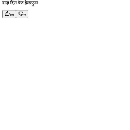
वाज़ दिस पेज हेल्पफुल
यस
नो