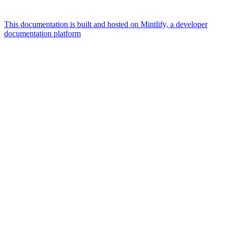
This documentation is built and hosted on Mintlify, a developer
documentation platform
Assistant
Responses
are
generated
using
AI
and
may
contain
mistakes.